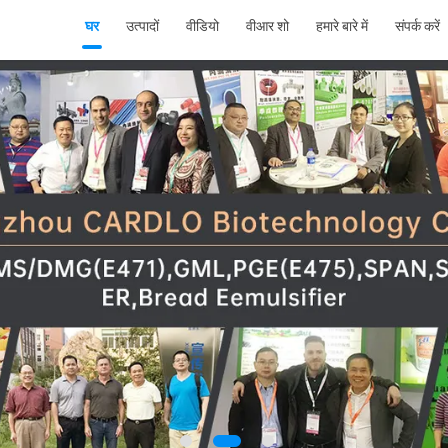
घर
उत्पादों
वीडियो
वीआर शो
हमारे बारे में
संपर्क करें