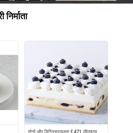
 निर्माता
मोनो और डिग्लिसराइड्स ई 471 जीएमएस