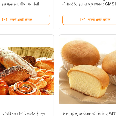
राइड फूड इमल्सीफायर डेली
मोनोस्टेरेट हलाल प्रमाणपत्र GM
95%
सबसे अच्छी कीमत
सबसे अच्छी कीमत
मूंगफली के मक्खन के लिए GMS ग्लिसरीन म
सोरबेटन फैटी एसिड एस्टर स्पैन 60 प्राकृ
: सोरबिटन मोनोस्टियरेट ई४९१
केक, ब्रेड, कन्फेक्शनरी के लिए E47