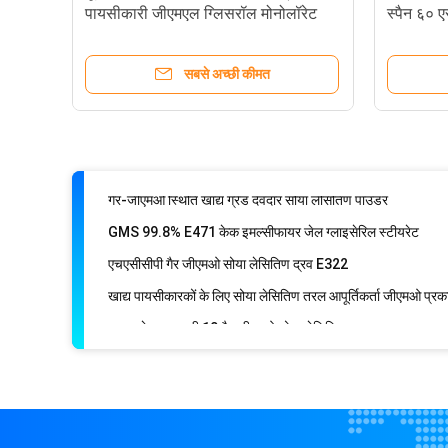
ग्लिसरॉल Monostearate E471 GMS99 आइसक्रीम इमल्सीफाय
पायसीकारी जीएमएल ग्लिसरॉल मोनोलॉरेट
स्पैन ६० 
चबाने वाली गम के लिए मोनोग्लिसराइड जीएमएस-एसई 40 खाद्य ग्रेड पा
लाइट येलो कार्ड्लो एसपी केक इमल्सीफायर
सबसे अच्छी कीमत
हलाल डीएमजी जीएमएस बेकरी कच्चा माल पाउडर
जीएमएस 90 आइसक्रीम इमल्सीफायर
गैर-जीएमओ स्थिति खाद्य ग्रेड देवदार सोया लेसितिण पाउडर
GMS 99.8% E471 केक इमल्सीफायर जेल ग्लाइसेरिल स्टीयरेट
एचएसीसीपी गैर जीएमओ सोया लेसितिण द्रव E322
खाद्य ग्रेड एचएलबी 10 गैर जीएमओ सोया लेसितिण पाउडर
फैक्टरी मूल्य: ग्लिसरॉल मोनोस्टियरेट GMS95% भोजन के लिए खाद्य ग
मांस के लिए ग्लिसरॉल मोनोलॉरेट और मोनोलॉरिन और ग्लाइसेरिल लॉरे
फूड एडिटिव्स: स्पैन 60 सोरबेटन मोनोस्टोरेट और स्टीयरेट एस्टर
तेलों और वसा हसल कोष के लिए फैटी एसिड के पॉलीग्लिसरॉल एस्टर