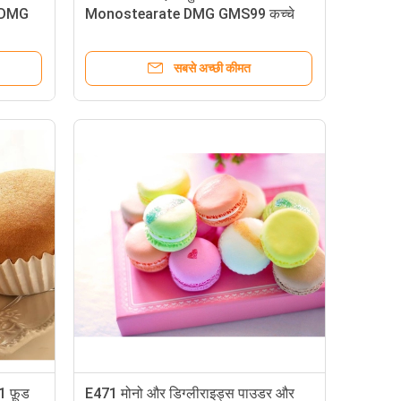
S DMG
Monostearate DMG GMS99 कच्चे
माल
सबसे अच्छी कीमत
ोनोट्रेट ई 471 फ़ूड यूमलाइज़र
तिक खाद्य पायसीकारी
1 फ़ूड
E471 मोनो और डिग्लीराइड्स पाउडर और