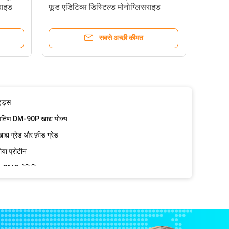
आपूर्तिकर्ता SPAN60 पायसीकारी
राइड
फूड एडिटिव्स डिस्टिल्ड मोनोग्लिसराइड
ीस्ट एडिटिव्स
ाद्य पायसीकारी E475
सबसे अच्छी कीमत
ियरेट इमल्सीफायर
 खाद्य पायसीकारी
इड्स
ितिण DM-90P खाद्य योज्य
 ग्रेड और फ़ीड ग्रेड
या प्रोटीन
गैर GMO लेसिथिन पाउडर
आईईसी रीम, बेवरेज के लिए मोनो और डिग्लीराइड्स जीएमएस40 एसई पाउडर फूड एडिटिव्स
खाद्य सामग्री आपूर्तिकर्ता -ग्लिसरॉल मोनोस्टियरेट GMS99 पाउडर - रोटी, केक, कन्फेक्शनरी उत्पादों के लिए
कम HLB: 3- डिस्टिल्ड मोनोग्लिसराइड E471 DMG95 भोजन के लिए लिपोफिलिक इमल्सीफायर के रूप में
्रेड इमल्सीफायर और बेकरी इमल्सीफायर