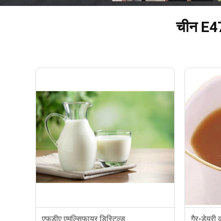
चीन E471
एफडीए एमुल्सिफायर डिस्टिल्ड
गैर-डेयरी