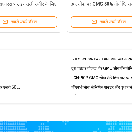
र
Sorbitan monostearate 1338-41-6 
एसएमएस पाउडर सूखी खमीर के लिए
इमल्सीफायर GMS 50% मोनोग्लिस
यसीकारी
चीन ग्लिसरॉल मोनोलॉरेट GML90 निर्माता य
आइसक्रीम के लिए 99% PGE प्राकृतिक ख
सबसे अच्छी कीमत
सबसे अच्छी कीमत
फूड ग्रेड जीएमएस 90 ग्लाइसेरिल मोनोस्ट
सोरबेटन फैटी एसिड एस्टर E491 प्राकृतिक
GMS 99.8% E471 मोनो और डिग्लिसरा
दूध पाउडर योजक: गैर GMO सोयाबीन लेस
LCN-90P GMO सोया लेसितिण पाउडर खाद्य
खाद्य पायसीकारकों के लिए सोया लेसितिण तरल आपूर्तिकर्ता जीएमओ प्रकार एसबी 60 डीएम -60 एलL
जीएमओ सोया लेसिथिन पाउडर और पृथक सो
पीले रंग का खाद्य पायसीकारक: DM90P 
्रेड पायसीकारक
ट GML90
जीएमएस 95% पाउडर आपूर्तिकर्ता- खाद्य ग