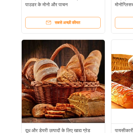
पाउडर के मोनो और पाचन
मोनोग्लिस
केमिकल
सबसे अच्छी कीमत
123-94-4 केक के लिए मोनो डिग्लिसराइड्स ई 471 फूड इमल्सीफायर
मोनो डिग्लिसराइड्स ई 471 जीएमएस डीएमजी खाद्य ग्रेड पायसीकारी
दूध और डेयरी उत्पादों के लिए खाद्य ग्रेड
पायसीकारी