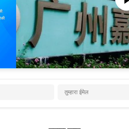
की
गिकी