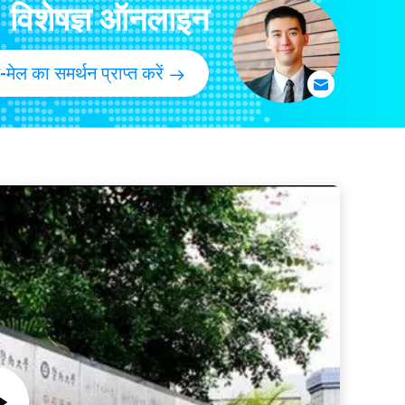
ल इमल्सीफायर के लिए कच्चा माल
विशेषज्ञ ऑनलाइन
िसरीन Monostearate पाउडर E471 DMG95
ं के साथ ग्लिसरॉल मोनोलॉरेट GML90
-मेल का समर्थन प्राप्त करें
 E471 खाद्य पायसीकारकों
ोनोट्रेट ई 471 फ़ूड यूमलाइज़र
तिक खाद्य पायसीकारी
आपूर्तिकर्ता SPAN60 पायसीकारी
ीस्ट एडिटिव्स
ाद्य पायसीकारी E475
ियरेट इमल्सीफायर
 खाद्य पायसीकारी
इड्स