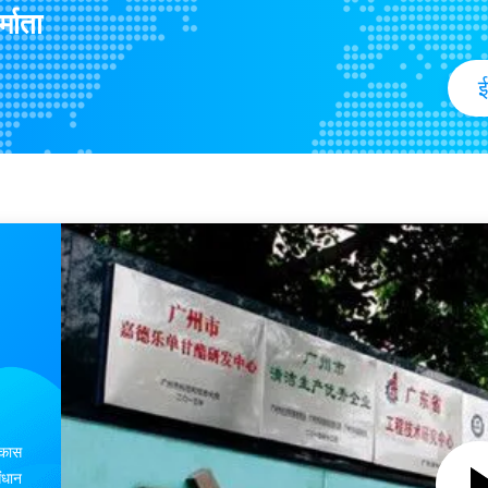
स पाउडर
फैटी एसिड के पॉलीग्लिसरॉल एस्टर: केक जे
्माता
खाद्य पायसीकारी निर्माता: आसुत ग्ल
लॉरेट GML9090
पायसीकरण और एंटीसेप्टिक के दोहरे कार्यो
ई
ग्लिसरीन Monostearate GMS99 DMG
मूंगफली के मक्खन के लिए GMS ग्लिसरीन म
सोरबेटन फैटी एसिड एस्टर स्पैन 60 प्राकृ
र
Sorbitan monostearate 1338-41-6 
यसीकारी
चीन ग्लिसरॉल मोनोलॉरेट GML90 निर्माता य
आइसक्रीम के लिए 99% PGE प्राकृतिक ख
फूड ग्रेड जीएमएस 90 ग्लाइसेरिल मोनोस्ट
सोरबेटन फैटी एसिड एस्टर E491 प्राकृतिक
GMS 99.8% E471 मोनो और डिग्लिसरा
िकास
ंधान