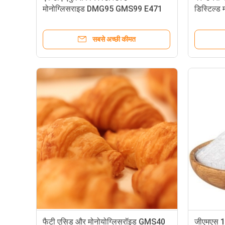
मोनोग्लिसराइड DMG95 GMS99 E471
डिस्टिल्
प्रोटीन पेय के लिए
GMS99
सबसे अच्छी कीमत
फैटी एसिड और मोनोयोग्लिसरॉइड GMS40
जीएमएस 1