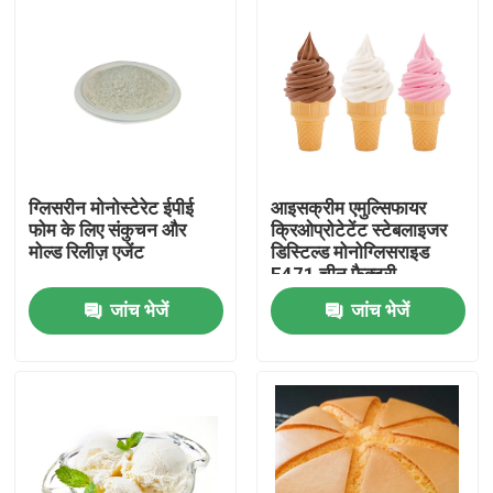
ग्लिसरीन मोनोस्टेरेट ईपीई
आइसक्रीम एमुल्सिफायर
फोम के लिए संकुचन और
क्रिओप्रोटेटेंट स्टेबलाइजर
मोल्ड रिलीज़ एजेंट
डिस्टिल्ड मोनोग्लिसराइड
E471 चीन फैक्टरी
जांच भेजें
जांच भेजें
घर
उत्पादों
वीडियो