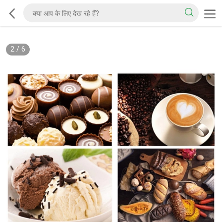
2
/
6