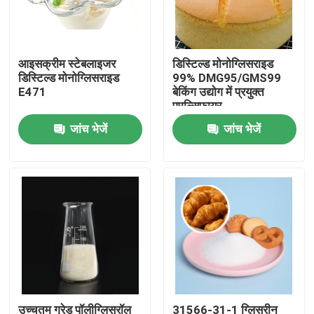
वीआर शो
आइसक्रीम स्टेबलाइजर
डिस्टिल्ड मोनोग्लिसराइड
डिस्टिल्ड मोनोग्लिसराइड
99% DMG95/GMS99
हमारे बारे में
E471
बेकिंग उद्योग में प्रयुक्त
एमुल्सिफायर
जांच भेजें
जांच भेजें
कारखाना भ्रमण
गुणवत्ता नियंत्रण
संपर्क करें
समाचार
एक उद्धरण का अनुरोध करें
उच्चतम ग्रेड पॉलीग्लिसरॉल
31566-31-1 ग्लिसरीन