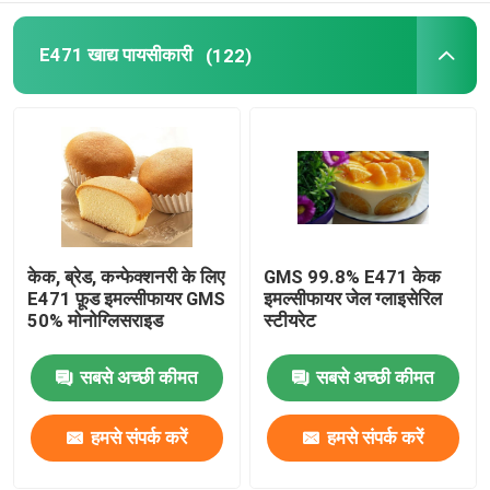
केक जेल
E471 खाद्य पायसीकारी
(122)
पीवीसी स्नेहक
ईपीई फोम एडिटिव
एंटीस्टैटिक एडिटिव
केक, ब्रेड, कन्फेक्शनरी के लिए
GMS 99.8% E471 केक
E471 फ़ूड इमल्सीफायर GMS
इमल्सीफायर जेल ग्लाइसेरिल
50% मोनोग्लिसराइड
स्टीयरेट
सबसे अच्छी कीमत
सबसे अच्छी कीमत
हमसे संपर्क करें
हमसे संपर्क करें