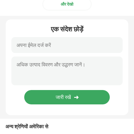
और देखो
बेकरी कच्चा माल
एक संदेश छोड़ें
सोरबेटन फैटी एसिड एस्टर
गैर जीएमओ लेसिथिन
ब्रेड इमल्सीफायर
बेकरी पायसीकारी
आइस क्रीम पायसीकारी
अन्य श्रेणियों अमेरिका से
ग्लिसरॉल मोनोलौरेट