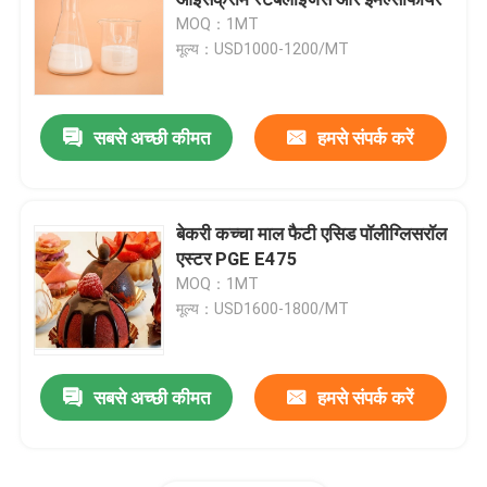
MOQ：1MT
मूल्य：USD1000-1200/MT
E471 खाद्य पायसीकारी
खाद्य ग्रेड पायसीकारी
सबसे अच्छी कीमत
हमसे संपर्क करें
प्राकृतिक खाद्य पायसीकारी
बेकरी कच्चा माल फैटी एसिड पॉलीग्लिसरॉल
एस्टर PGE E475
डिस्टिल्ड मोनोग्लिसराइड
MOQ：1MT
मूल्य：USD1600-1800/MT
मोनो और डाइग्लिसराइड्स
सबसे अच्छी कीमत
हमसे संपर्क करें
ग्लिसरॉल मोनोस्टियरेट
केक इम्प्रूव इमल्सीफायर