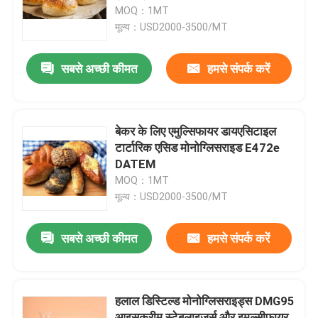
MOQ：1MT
मूल्य：USD2000-3500/MT
वीआर शो
सबसे अच्छी कीमत
हमसे संपर्क करें
हमारे बारे में
कारखाना भ्रमण
बेकर के लिए एमुल्सिफायर डायएसिटाइल
टार्टारिक एसिड मोनोग्लिसराइड E472e
DATEM
गुणवत्ता नियंत्रण
MOQ：1MT
मूल्य：USD2000-3500/MT
संपर्क करें
सबसे अच्छी कीमत
हमसे संपर्क करें
समाचार
हलाल डिस्टिल्ड मोनोग्लिसराइड्स DMG95
एक उद्धरण का अनुरोध करें
आइसक्रीम स्टेबलाइजर्स और इमल्सीफायर