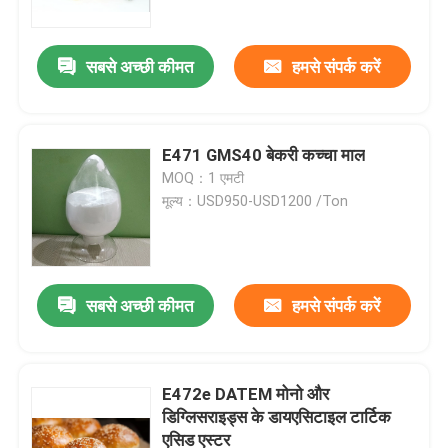
सबसे अच्छी कीमत
हमसे संपर्क करें
E471 GMS40 बेकरी कच्चा माल
MOQ：1 एमटी
मूल्य：USD950-USD1200 /Ton
सबसे अच्छी कीमत
हमसे संपर्क करें
घर
उत्पादों
E472e DATEM मोनो और
डिग्लिसराइड्स के डायएसिटाइल टार्टिक
एसिड एस्टर
वीडियो