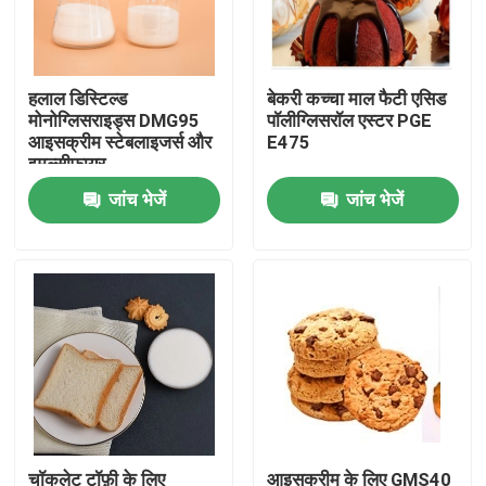
वीआर शो
हलाल डिस्टिल्ड
बेकरी कच्चा माल फैटी एसिड
मोनोग्लिसराइड्स DMG95
पॉलीग्लिसरॉल एस्टर PGE
हमारे बारे में
आइसक्रीम स्टेबलाइजर्स और
E475
इमल्सीफायर
जांच भेजें
जांच भेजें
कारखाना भ्रमण
गुणवत्ता नियंत्रण
संपर्क करें
समाचार
एक उद्धरण का अनुरोध करें
चॉकलेट टॉफ़ी के लिए
आइसक्रीम के लिए GMS40