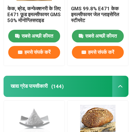
केक, ब्रेड, कन्फेक्शनरी के लिए
GMS 99.8% E471 केक
बेकरी कच्चा माल
E471 फ़ूड इमल्सीफायर GMS
इमल्सीफायर जेल ग्लाइसेरिल
50% मोनोग्लिसराइड
स्टीयरेट
सोरबेटन फैटी एसिड एस्टर
सबसे अच्छी कीमत
सबसे अच्छी कीमत
गैर जीएमओ लेसिथिन
हमसे संपर्क करें
हमसे संपर्क करें
ब्रेड इमल्सीफायर
खाद्य ग्रेड पायसीकारी
(144)
बेकरी पायसीकारी
आइस क्रीम पायसीकारी
ग्लिसरॉल मोनोलौरेट