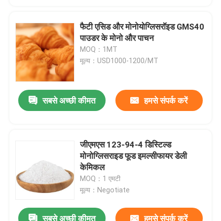
फैटी एसिड और मोनोयोग्लिसरॉइड GMS40
पाउडर के मोनो और पाचन
MOQ：1MT
मूल्य：USD1000-1200/MT
सबसे अच्छी कीमत
हमसे संपर्क करें
जीएमएस 123-94-4 डिस्टिल्ड
मोनोग्लिसराइड फूड इमल्सीफायर डेली
केमिकल
MOQ：1 एमटी
मूल्य：Negotiate
सबसे अच्छी कीमत
हमसे संपर्क करें