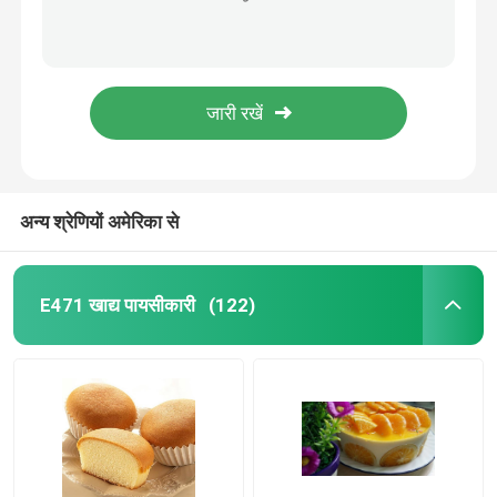
99% पवित्रता स्वास्थ्य ग्लिसरॉल Monostearate आत्म पायसीकारी
E471 खाद्य पायसीकारी
एसई 40 जीएमएस ग्लिसरॉल मोनोस्टियरेट खाद्य ग्रेड पायसीकारी
GMP प्रमाणन DMG95 बेकिंग में ग्रेड खाद्य ग्रेड पायसीकारी
खाद्य ग्रेड पायसीकारी
कोषेर प्रमाणित PGE केक इमल्सीफायर पाउडर
99% शुद्धता DATEM पायसीकारक E472e खाद्य योजक
प्राकृतिक खाद्य पायसीकारी
अन्य श्रेणियों अमेरिका से
डिस्टिल्ड मोनोग्लिसराइड
E471 खाद्य पायसीकारी
(122)
मोनो और डाइग्लिसराइड्स
ग्लिसरॉल मोनोस्टियरेट
केक इम्प्रूव इमल्सीफायर