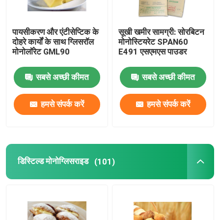
पायसीकरण और एंटीसेप्टिक के
सूखी खमीर सामग्री: सोरबिटन
दोहरे कार्यों के साथ ग्लिसरॉल
मोनोस्टियरेट SPAN60
मोनोलॉरेट GML90
E491 एसएमएस पाउडर
सबसे अच्छी कीमत
सबसे अच्छी कीमत
हमसे संपर्क करें
हमसे संपर्क करें
डिस्टिल्ड मोनोग्लिसराइड
(101)