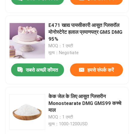
E471 खाद्य पायसीकारी आसुत ग्लिसरॉल
मोनोस्टेरेट हलाल प्रमाणपत्र GMS DMG
95%
MOQ：1 एमटी
मूल्य：Negotiate
सबसे अच्छी कीमत
हमसे संपर्क करें
घर
केक जेल के लिए आसुत ग्लिसरीन
Monostearate DMG GMS99 कच्चे
माल
उत्पादों
MOQ：1 एमटी
मूल्य：1000-1200USD
वीडियो