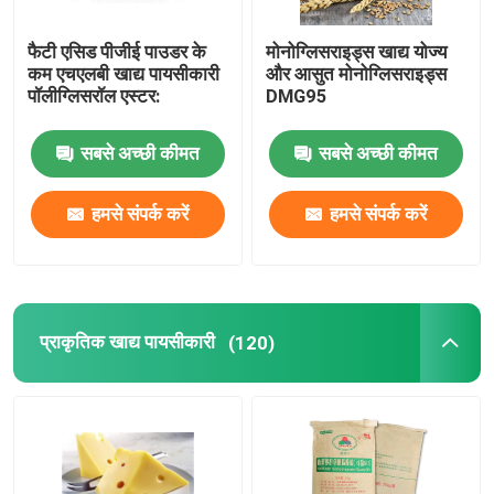
केक जेल
फैटी एसिड पीजीई पाउडर के
मोनोग्लिसराइड्स खाद्य योज्य
कम एचएलबी खाद्य पायसीकारी
और आसुत मोनोग्लिसराइड्स
पॉलीग्लिसरॉल एस्टर:
DMG95
पीवीसी स्नेहक
सबसे अच्छी कीमत
सबसे अच्छी कीमत
ईपीई फोम एडिटिव
हमसे संपर्क करें
हमसे संपर्क करें
एंटीस्टैटिक एडिटिव
प्राकृतिक खाद्य पायसीकारी
(120)