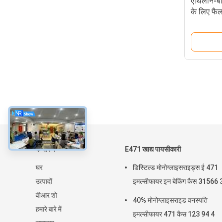
एथिलीन-बा
के लिए फैल
स्नेहक रंग
के बारे में
E471 खाद्य पायसीकारी
घर
डिस्टिल्ड मोनोग्लाइसराइड्स ई 471
उत्पादों
इमल्सीफायर इन बेकिंग कैस 31566 
वीआर शो
40% मोनोग्लाइसराइड वनस्पति
हमारे बारे में
इमल्सीफायर 471 कैस 123 94 4