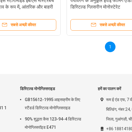
इस स्टीरामाइड ईबीएस मास्टरबैच
पर्यावरण के अनुकूल ईपीई फोमिंग एडि
ाव के रूप में, आंतरिक और बाहरी
डिस्टिल्ड ग्लिसरीन मोनोस्टेरेट
द्रव्य स्थिरीकरण
सबसे अच्छी कीमत
सबसे अच्छी कीमत
1
डिस्टिल्ड मोनोग्लिसराइड
हमें का पालन करें
GB15612-1995 आइसक्रीम के लिए
रूम ई एंड एफ, 7 व
31 1
स्टैंडर्ड डिस्टिल्ड मोनोग्लिसराइड
बिल्डिंग, नंबर 24,
90% शुद्धता कैस 123-94-4 डिस्टिल्ड
जिला, गुआंगज़ौ, च
मोनोग्लिसरॉइड E471
+86 1881418