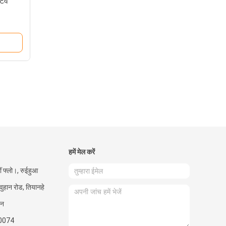
टिव
हमें मेल करें
ीं फ्लो।, रुईहुआ
 वुहान रोड, तियानहे
ीन
0074