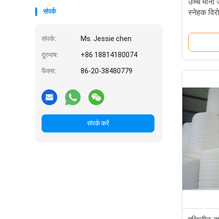
उच्च मोनो 
संपर्क
स्नेहक वि
डीएमजी 9
संपर्क:
Ms. Jessie chen
दूरभाष:
+86 18814180074
फैक्स:
86-20-38480779
संपर्क करें