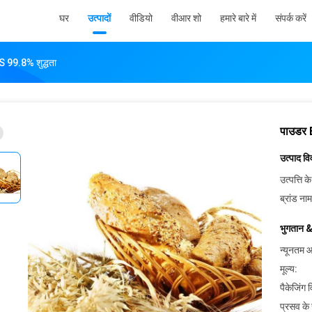
घर
उत्पादों
वीडियो
वीआर शो
हमारे बारे में
संपर्क करें
 99.8% शुद्धता
पाउडर 
उत्पाद व
उत्पत्ति के
ब्रांड नाम
भुगतान &
न्यूनतम आ
मूल्य:
पैकेजिंग 
प्रसव के