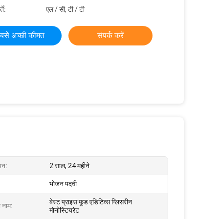
ें:
एल / सी, टी / टी
बसे अच्छी कीमत
संपर्क करें
वन:
2 साल, 24 महीने
भोजन पदवी
बेस्ट प्राइस फूड एडिटिव्स ग्लिसरीन
ा नाम:
मोनोस्टियरेट