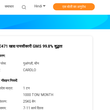
Hindi
समाचार
एक बोली का अनुरोध
E471 खाद्य पायसीकारी GMS 99.8% शुद्धता
िवरण:
 प्लेस:
गुआंगज़ौ, चीन
:
CARDLO
 नौवहन नियमों:
देश मात्रा:
1 टन
1000 TON/ MONTH
विवरण:
25KG बैग
 समय:
7-11 कार्य दिवस