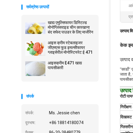
आव
सर्वश्रेष्ठ उत्पादों
प्र
खाद्य एमुल्सिफायर डिस्टिल्ड
मोनोग्लिसराइड चीन कारखाना
उत्पाद व
बंद सफेद पाउडर के लिए मार्जरिन
आइस क्रीम स्टेबलाइजर
केक इम
जीएमएस फूड इमल्सीफायर
ग्लाइसेरील मोनोस्टियरेट ई 471
उत्पाद व
आइसक्रीम E471 खाद्य
पायसीकारी
"कार्डो"
जाता है,
पायसीकार
उत्पाद
संपर्क
रोटी पायस
निरीक्ष
संपर्क:
Ms. Jessie chen
दिखावट
दूरभाष:
+86 18814180074
ग्लिसर
फैक्स:
86-20-38480779