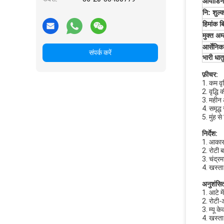
आयोडिन 
नि: शुल्
हिमांक बिन
मुक्त अम
आर्सेनि
संपर्क करें
भारी धातु
फ़ीचर:
1. कम वृ
2. वृद्धि 
3. महीन
4. समृद्ध
5. मुंह 
निर्देश:
1. आकार म
2. रोटी 
3. चंद्र
4. खस्ता
अनुशंसि
1. आटे म
2. रोटी
3. म्यू 
4. खस्त