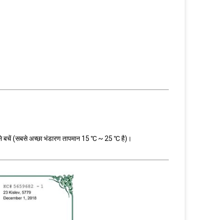
काश से बचें (सबसे अच्छा भंडारण तापमान 15 ℃ ~ 25 ℃ है)।