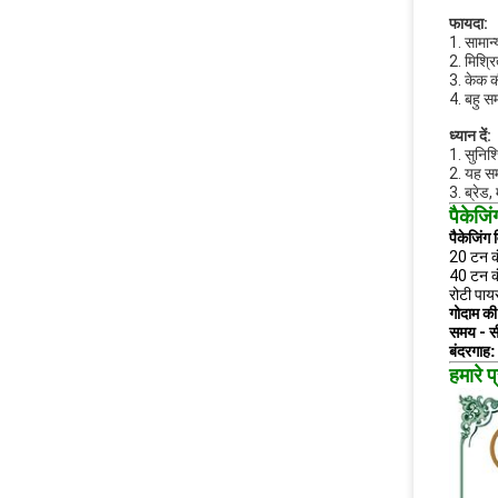
फायदा:
1. सामान
2. मिश्र
3. केक क
4. बहु सम
ध्यान दें:
1. सुनिश
2. यह सम
3. ब्रेड
पैकेजि
पैकेजिंग
20 टन कं
40 टन कं
रोटी पाय
गोदाम की
समय - स
बंदरगाह:
हमारे 