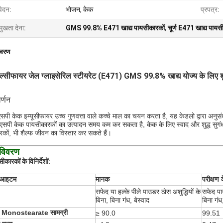
ेदन:
भोजन, केक
प्रपत्र:
मुखता देना:
GMS 99.8% E471 खाद्य पायसीकारकों
,
चूर्ण E471 खाद्य पायस
िवरण
ल्सीफायर जेल ग्लाइसेरिल स्टीयरेट (e471) GMS 99.8% खाद्य योज्य के लिए शु
र्णन
 एसपी केक इम्यूसीफायर उच्च गुणवत्ता वाले कच्चे माल का चयन करता है, यह केडलो द्वारा 
 एसपी केक पायसीकारकों का उत्पादन समय कम कर सकता है, केक के लिए स्वाद और शुद्ध सुगंध प्र
कों, भी शैल्फ जीवन का विस्तार कर सकते हैं।
 विवरण
ीकारकों के विनिर्देशों:
ण आइटम
मानक
परीक्षण 
सफेद या हल्के पीले पाउडर ठोस अशुद्धियों के
सफेद पाउ
बिना, बिना गंध, बेस्वाद
बिना गंध,
ीन Monostearate सामग्री
≥ 90.0
99.51