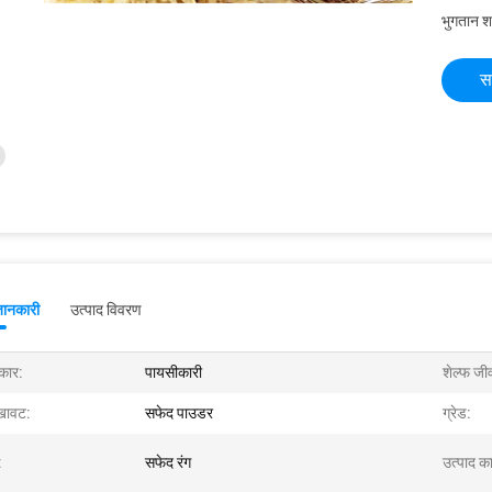
भुगतान शर्त
स
जानकारी
उत्पाद विवरण
रकार:
पायसीकारी
शेल्फ जी
खावट:
सफेद पाउडर
ग्रेड:
:
सफेद रंग
उत्पाद क