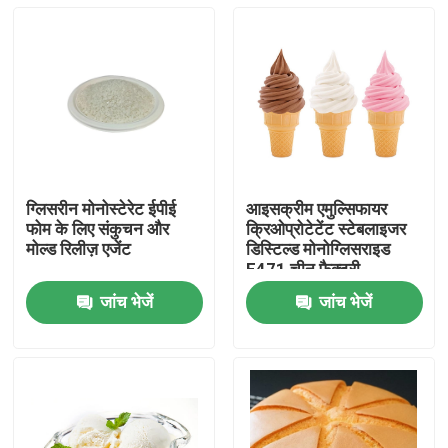
ग्लिसरीन मोनोस्टेरेट ईपीई
आइसक्रीम एमुल्सिफायर
फोम के लिए संकुचन और
क्रिओप्रोटेटेंट स्टेबलाइजर
मोल्ड रिलीज़ एजेंट
डिस्टिल्ड मोनोग्लिसराइड
E471 चीन फैक्टरी
जांच भेजें
जांच भेजें
घर
उत्पादों
वीडियो