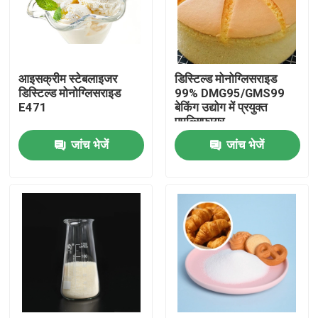
वीआर शो
आइसक्रीम स्टेबलाइजर
डिस्टिल्ड मोनोग्लिसराइड
हमारे बारे में
डिस्टिल्ड मोनोग्लिसराइड
99% DMG95/GMS99
E471
बेकिंग उद्योग में प्रयुक्त
एमुल्सिफायर
कारखाना भ्रमण
जांच भेजें
जांच भेजें
गुणवत्ता नियंत्रण
संपर्क करें
समाचार
एक उद्धरण का अनुरोध करें