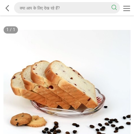
1
/
1