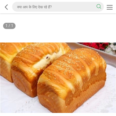
1
/
1