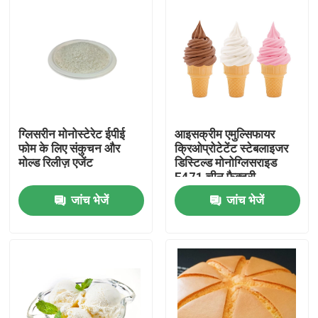
ग्लिसरीन मोनोस्टेरेट ईपीई
आइसक्रीम एमुल्सिफायर
फोम के लिए संकुचन और
क्रिओप्रोटेटेंट स्टेबलाइजर
मोल्ड रिलीज़ एजेंट
डिस्टिल्ड मोनोग्लिसराइड
E471 चीन फैक्टरी
जांच भेजें
जांच भेजें
घर
उत्पादों
वीडियो