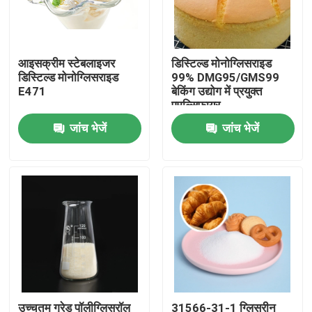
वीआर शो
आइसक्रीम स्टेबलाइजर
डिस्टिल्ड मोनोग्लिसराइड
डिस्टिल्ड मोनोग्लिसराइड
99% DMG95/GMS99
हमारे बारे में
E471
बेकिंग उद्योग में प्रयुक्त
एमुल्सिफायर
जांच भेजें
जांच भेजें
कारखाना भ्रमण
गुणवत्ता नियंत्रण
संपर्क करें
समाचार
एक उद्धरण का अनुरोध करें
उच्चतम ग्रेड पॉलीग्लिसरॉल
31566-31-1 ग्लिसरीन