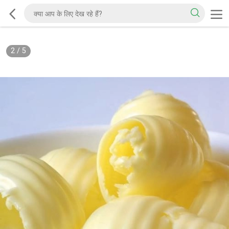
2
/
5