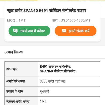
सूखा खमीर SPAN60 E491 सॉर्बिटान मोनोलॉरेट पाउडर
MOQ：1MT
मूल्य：USD1500-1800/MT
सबसे अच्छी कीमत
हमसे संपर्क करें
उत्पाद विवरण
E491 सोरबेटन मोनोलॉरेट
,
हाइलाइट:
SPAN60 सोरबेटन मोनोलॉरेट
आपूर्ति की क्षमता
3000 एमटी प्रति माह
उत्पत्ति के प्लेस
गुआंगज़ौ
न्यूनतम आदेश मात्रा
1MT