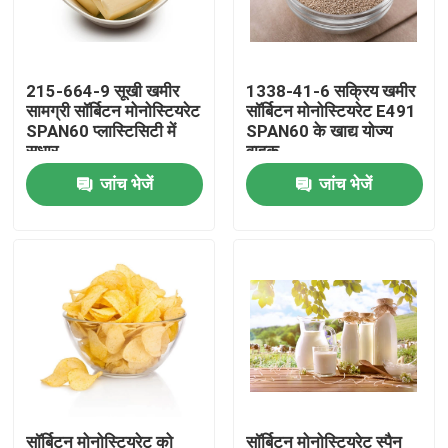
वीआर शो
215-664-9 सूखी खमीर
1338-41-6 सक्रिय खमीर
सामग्री सॉर्बिटन मोनोस्टियरेट
सॉर्बिटन मोनोस्टियरेट E491
हमारे बारे में
SPAN60 प्लास्टिसिटी में
SPAN60 के खाद्य योज्य
सुधार
वाहक
जांच भेजें
जांच भेजें
कारखाना भ्रमण
गुणवत्ता नियंत्रण
संपर्क करें
समाचार
एक उद्धरण का अनुरोध करें
सॉर्बिटन मोनोस्टियरेट को
सॉर्बिटन मोनोस्टियरेट स्पैन