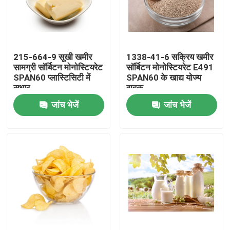
वीआर शो
215-664-9 सूखी खमीर
1338-41-6 सक्रिय खमीर
हमारे बारे में
सामग्री सॉर्बिटन मोनोस्टियरेट
सॉर्बिटन मोनोस्टियरेट E491
SPAN60 प्लास्टिसिटी में
SPAN60 के खाद्य योज्य
सुधार
वाहक
कारखाना भ्रमण
जांच भेजें
जांच भेजें
गुणवत्ता नियंत्रण
संपर्क करें
समाचार
एक उद्धरण का अनुरोध करें