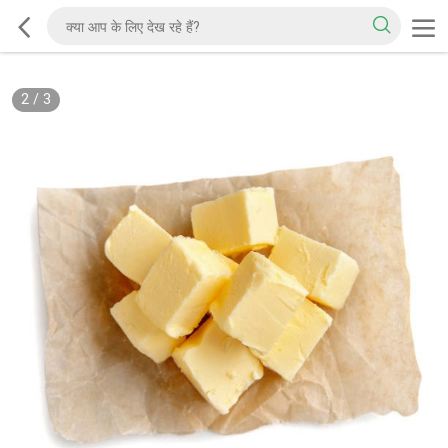
2
/
3