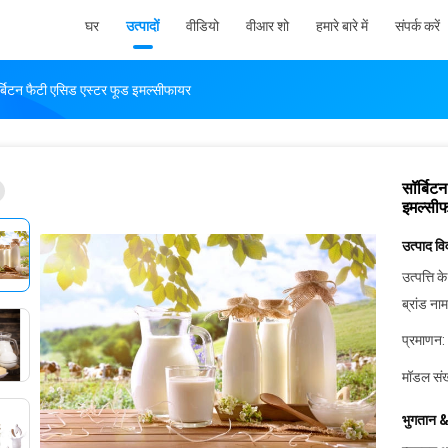
घर
उत्पादों
वीडियो
वीआर शो
हमारे बारे में
संपर्क करें
ॉर्बिटन फैटी एसिड एस्टर फूड इमल्सीफायर
सॉर्बिट
इमल्सी
उत्पाद व
उत्पत्ति के
ब्रांड नाम
प्रमाणन:
मॉडल संख
भुगतान &