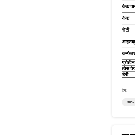
केक पा
केक
रोटी
आइसक्
कन्फेक
प्रोटीन
ठोस पे
डेरी
टैग:
90% श