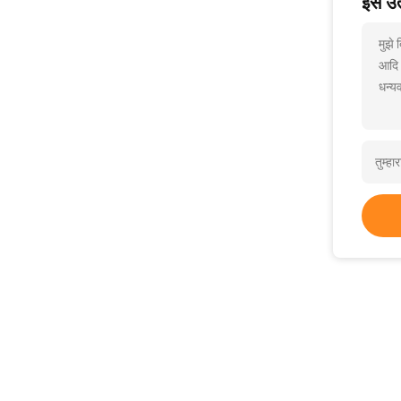
इस उत्
मुझे 
आदि
धन्यव