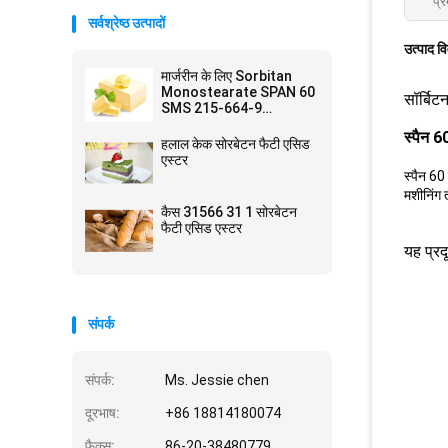
प्र
सर्वश्रेष्ठ उत्पादों
उत्पाद व
मार्जरीन के लिए Sorbitan
Monostearate SPAN 60
सॉर्बिट
SMS 215-664-9
Emulsifiers
स्पैन 
हलाल केक सोरबेटन फैटी एसिड
एस्टर
स्पैन 60 
मशीनिंग 
कैस 31566 31 1 सोरबेटन
फैटी एसिड एस्टर
यह प्र
संपर्क
संपर्क:
Ms. Jessie chen
दूरभाष:
+86 18814180074
फैक्स:
86-20-38480779