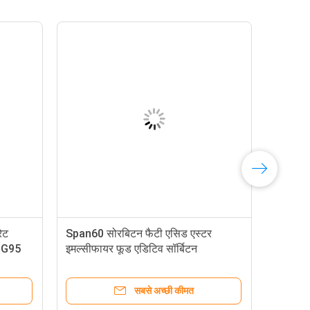
्टोरेट SPAN60 सोरबेटन
25 किग्रा / बैग ग्लिसरील मोनोस्टियरेट
टर E491 पाउडर
डिस्टिल्ड मोनोग्लिसराइड E471 DMG9
सबसे अच्छी कीमत
सबसे अच्छी कीमत