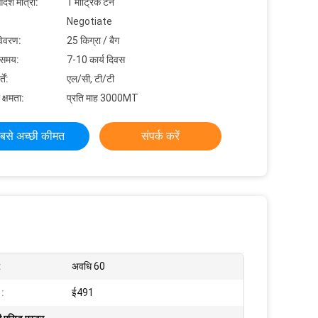
देश मात्रा:
1 मीट्रिक टन
Negotiate
विवरण:
25 किग्रा / बैग
 समय:
7-10 कार्य दिवस
ें:
एल/सी, टी/टी
 क्षमता:
प्रति माह 3000MT
बसे अच्छी कीमत
संपर्क करें
:
अवधि 60
।:
ई491