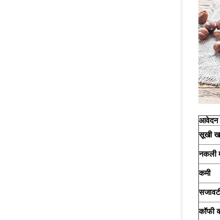
आवेदन
सूखी ख
नकली 
कमी
सजावटी
कॉफी व