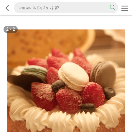
2
/
2