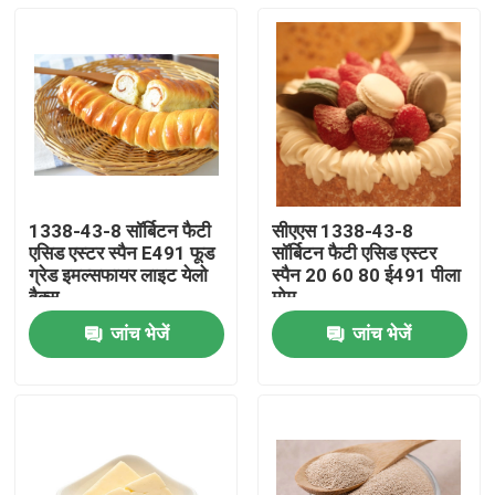
1338-43-8 सॉर्बिटन फैटी
सीएएस 1338-43-8
एसिड एस्टर स्पैन E491 फूड
सॉर्बिटन फैटी एसिड एस्टर
ग्रेड इमल्सफायर लाइट येलो
स्पैन 20 60 80 ई491 पीला
वैक्स
मोम
जांच भेजें
जांच भेजें
घर
उत्पादों
वीडियो