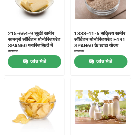
वीआर शो
215-664-9 सूखी खमीर
1338-41-6 सक्रिय खमीर
हमारे बारे में
सामग्री सॉर्बिटन मोनोस्टियरेट
सॉर्बिटन मोनोस्टियरेट E491
SPAN60 प्लास्टिसिटी में
SPAN60 के खाद्य योज्य
सुधार
वाहक
कारखाना भ्रमण
जांच भेजें
जांच भेजें
गुणवत्ता नियंत्रण
संपर्क करें
समाचार
एक उद्धरण का अनुरोध करें