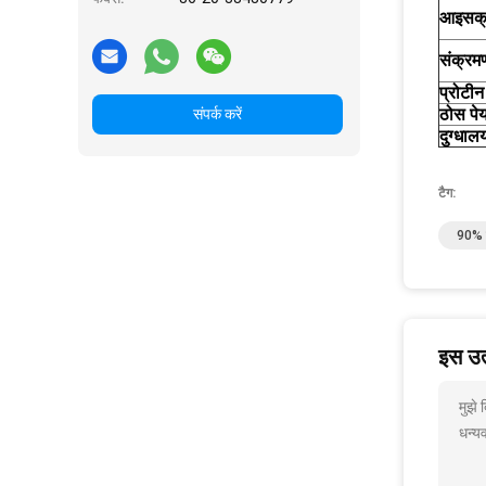
आइसक्
संक्र
प्रोटीन
ठोस पे
संपर्क करें
दुग्धाल
टैग:
90% श
इस उत्
मुझे
धन्यव