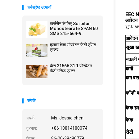
सर्वश्रेष्ठ उत्पादों
EEC N
आवेदन
मार्जरीन के लिए Sorbitan
शुष्क ख
Monostearate SPAN 60
SMS 215-664-9
आवेदन
Emulsifiers
हलाल केक सोरबेटन फैटी एसिड
सूखा ख
एस्टर
नकली 
कैस 31566 31 1 सोरबेटन
कमी
फैटी एसिड एस्टर
कम वसा
कॉफी ब
संपर्क
केक इम
संपर्क:
Ms. Jessie chen
केक
दूरभाष:
+86 18814180074
रोटी
फैक्स:
86-20-38480779