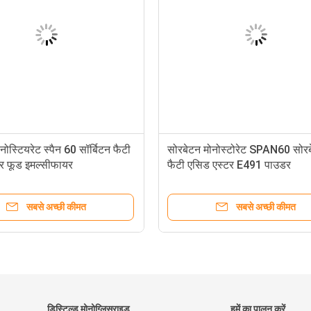
ोनोस्टियरेट स्पैन 60 सॉर्बिटन फैटी
सोरबेटन मोनोस्टोरेट SPAN60 सोर
र फूड इमल्सीफायर
फैटी एसिड एस्टर E491 पाउडर
सबसे अच्छी कीमत
सबसे अच्छी कीमत
डिस्टिल्ड मोनोग्लिसराइड
हमें का पालन करें