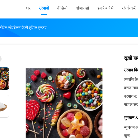
घर
उत्पादों
वीडियो
वीआर शो
हमारे बारे में
संपर्क करें
टोरेट सोरबेटन फैटी एसिड एस्टर
सूखी खम
उत्पाद व
उत्पत्ति के
ब्रांड नाम
प्रमाणन:
मॉडल संख
भुगतान &
न्यूनतम आ
मूल्य: