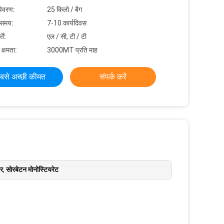
विवरण:
25 किलो / बैग
 समय:
7-10 कार्यदिवस
ें:
एल / सी, टी / टी
 क्षमता:
3000MT प्रति माह
बसे अच्छी कीमत
संपर्क करें
टर
,
सोरबेटन मोनोस्टियरेट