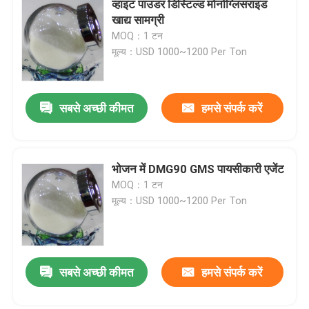
व्हाइट पाउडर डिस्टिल्ड मोनोग्लिसराइड
खाद्य सामग्री
बेकरी कच्चा माल
MOQ：1 टन
मूल्य：USD 1000~1200 Per Ton
सोरबेटन फैटी एसिड एस्टर
सबसे अच्छी कीमत
हमसे संपर्क करें
गैर जीएमओ लेसिथिन
ब्रेड इमल्सीफायर
भोजन में DMG90 GMS पायसीकारी एजेंट
MOQ：1 टन
मूल्य：USD 1000~1200 Per Ton
बेकरी पायसीकारी
आइस क्रीम पायसीकारी
सबसे अच्छी कीमत
हमसे संपर्क करें
ग्लिसरॉल मोनोलौरेट