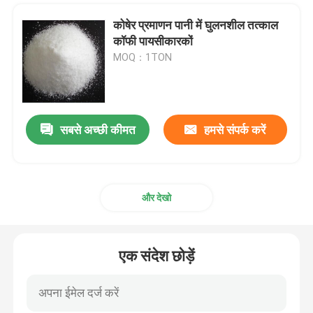
कोषेर प्रमाणन पानी में घुलनशील तत्काल
केक जेल
कॉफी पायसीकारकों
MOQ：1TON
पीवीसी स्नेहक
ईपीई फोम एडिटिव
सबसे अच्छी कीमत
हमसे संपर्क करें
एंटीस्टैटिक एडिटिव
और देखो
एक संदेश छोड़ें