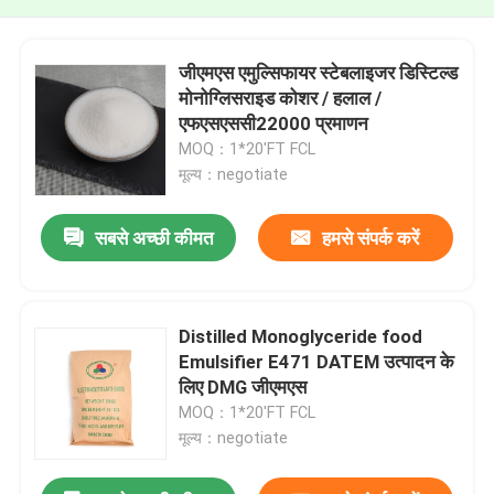
जीएमएस एमुल्सिफायर स्टेबलाइजर डिस्टिल्ड
मोनोग्लिसराइड कोशर / हलाल /
एफएसएससी22000 प्रमाणन
MOQ：1*20'FT FCL
मूल्य：negotiate
सबसे अच्छी कीमत
हमसे संपर्क करें
Distilled Monoglyceride food
Emulsifier E471 DATEM उत्पादन के
लिए DMG जीएमएस
MOQ：1*20'FT FCL
मूल्य：negotiate