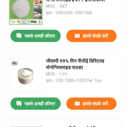
MOQ：1MT
मूल्य：USD1000--USD1300
E471 खाद्य पायसीकारी
खाद्य ग्रेड पायसीकारी
सबसे अच्छी कीमत
हमसे संपर्क करें
प्राकृतिक खाद्य पायसीकारी
जीएमपी 99% मिन पीजीई डिस्टिल्ड
मोनोग्लिसराइड पाउडर
डिस्टिल्ड मोनोग्लिसराइड
MOQ：1 टन
मूल्य：USD 1000~1200 Per Ton
मोनो और डाइग्लिसराइड्स
सबसे अच्छी कीमत
हमसे संपर्क करें
ग्लिसरॉल मोनोस्टियरेट
केक इम्प्रूव इमल्सीफायर