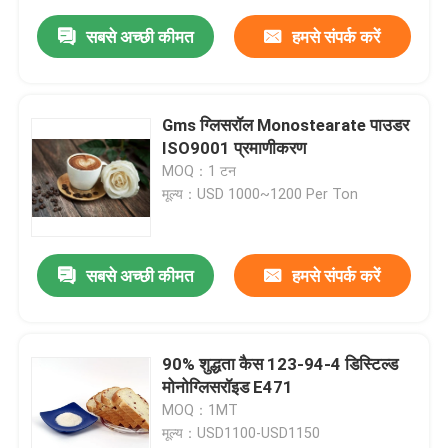
सबसे अच्छी कीमत
हमसे संपर्क करें
Gms ग्लिसरॉल Monostearate पाउडर
ISO9001 प्रमाणीकरण
MOQ：1 टन
मूल्य：USD 1000~1200 Per Ton
सबसे अच्छी कीमत
हमसे संपर्क करें
90% शुद्धता कैस 123-94-4 डिस्टिल्ड
मोनोग्लिसरॉइड E471
MOQ：1MT
मूल्य：USD1100-USD1150