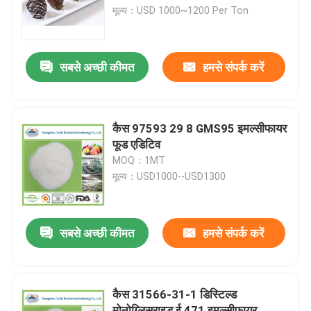
मूल्य：USD 1000~1200 Per Ton
वीआर शो
सबसे अच्छी कीमत
हमसे संपर्क करें
हमारे बारे में
कारखाना भ्रमण
कैस 97593 29 8 GMS95 इमल्सीफायर
फूड एडिटिव
MOQ：1MT
गुणवत्ता नियंत्रण
मूल्य：USD1000--USD1300
संपर्क करें
सबसे अच्छी कीमत
हमसे संपर्क करें
समाचार
कैस 31566-31-1 डिस्टिल्ड
एक उद्धरण का अनुरोध करें
मोनोग्लिसराइड ई 471 इमल्सीफायर