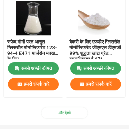
सफेद मोमी परत आसुत
बेकरी के लिए एफडीए ग्लिसरॉल
ग्लिसरॉल मोनोस्टियरेट 123-
मोनोस्टियरेट जीएमएस डीएमजी
94-4 E471 मार्जरीन मक्खन
99% शुद्धता खाद्य ग्रेड
के लिए
इमल्सीफायर ई 471
सबसे अच्छी कीमत
सबसे अच्छी कीमत
हमसे संपर्क करें
हमसे संपर्क करें
और देखो