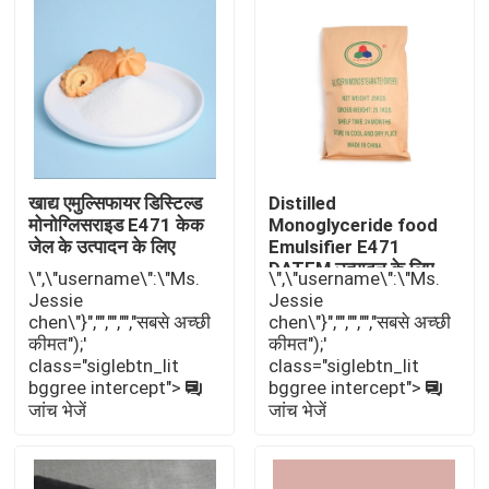
वीआर शो
हमारे बारे में
कारखाना भ्रमण
खाद्य एमुल्सिफायर डिस्टिल्ड
Distilled
मोनोग्लिसराइड E471 केक
Monoglyceride food
जेल के उत्पादन के लिए
Emulsifier E471
DATEM उत्पादन के लिए
गुणवत्ता नियंत्रण
\",\"username\":\"Ms.
\",\"username\":\"Ms.
DMG जीएमएस
Jessie
Jessie
chen\"}","","","","सबसे अच्छी
chen\"}","","","","सबसे अच्छी
संपर्क करें
कीमत");'
कीमत");'
class="siglebtn_lit
class="siglebtn_lit
bggree intercept">
bggree intercept">
समाचार
जांच भेजें
जांच भेजें
एक उद्धरण का अनुरोध करें