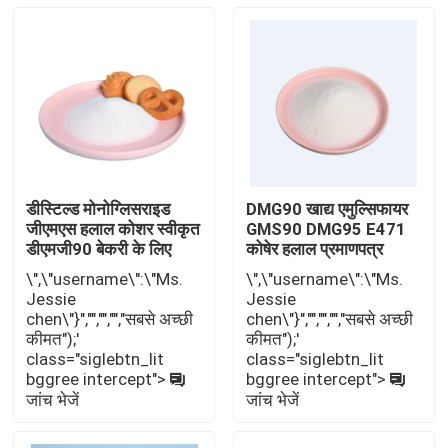
डीस्टिल्ड मोनोग्लिसराइड
DMG90 खाद्य एमुल्सिफायर
जीएमएस हलाल कोशर स्वीकृत
GMS90 DMG95 E471
डीएमजी90 बेकरी के लिए
कोषेर हलाल प्रमाणपत्र
\",\"username\":\"Ms.
\",\"username\":\"Ms.
Jessie
Jessie
घर
chen\"}","","","","सबसे अच्छी
chen\"}","","","","सबसे अच्छी
कीमत");'
कीमत");'
class="siglebtn_lit
class="siglebtn_lit
bggree intercept">
bggree intercept">
उत्पादों
जांच भेजें
जांच भेजें
वीडियो