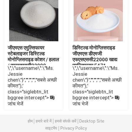
E471 खाद्य पायसीकारी
खाद्य ग्रेड पायसीकारी
जीएमएस एमुल्सिफायर
डिस्टिल्ड मोनोग्लिसराइड
प्राकृतिक खाद्य पायसीकारी
स्टेबलाइजर डिस्टिल्ड
जीएमएस डीएमजी
मोनोग्लिसराइड कोशर / हलाल
एफएसएससी22000 खाद्य
/ एफएसएससी22000
एमुल्सिफायर E471
\",\"username\":\"Ms.
\",\"username\":\"Ms.
प्रमाणन
डिस्टिल्ड मोनोग्लिसराइड
Jessie
Jessie
chen\"}","","","","सबसे अच्छी
chen\"}","","","","सबसे अच्छी
कीमत");'
कीमत");'
मोनो और डाइग्लिसराइड्स
class="siglebtn_lit
class="siglebtn_lit
bggree intercept">
bggree intercept">
जांच भेजें
जांच भेजें
ग्लिसरॉल मोनोस्टियरेट
होम
हमारे बारे में
हमसे संपर्क करें
Desktop Site
केक इम्प्रूव इमल्सीफायर
साइटमैप
Privacy Policy