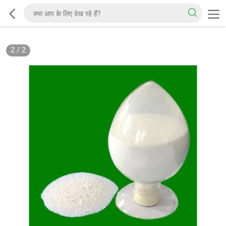
2
/
2