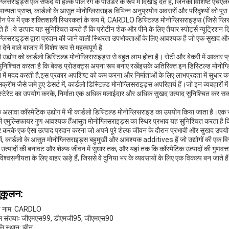
ग्लिसराइड्स एक सफेद या हल्के पीले रंग के पाउडर के रूप में दिखाई देते हैं, जिनकी विशिष्ट ए
ा मान्यता प्राप्त, कार्डलो के आसुत मोनोग्लिसराइड विभिन्न अनुप्रयोग अवसरों और परिदृश्यों को पूरा
टीन पेय में एक शक्तिशाली स्थिरकर्ता के रूप में, CARDLO डिस्टिल्ड मोनोग्लिसराइड्स (जिसे ग्लिसर
े हैं।ये उत्पाद यह सुनिश्चित करते हैं कि प्रोटीन शेक और पीने के लिए तैयार स्पोर्ट्स न्यूट्रिशन
ग्लिसराइड्स द्वारा प्रदान की जाने वाली स्थिरता उपभोक्ताओं के लिए आवश्यक है जो एक सुखद और 
 देने वाले बाजार में विशेष रूप से महत्वपूर्ण है.
ी उद्योग को कार्डलो डिस्टिल्ड मोनोग्लिसराइड्स से बहुत लाभ होता है। रोटी और बेकरी में आकार
ुनिश्चित करता है कि बेक्ड प्रोडक्ट्स अपना रूप बनाए रखेंइसके अतिरिक्त इन डिस्टिल्ड मोनोग्लिस
ने में मदद करती है,इस प्रकार अपशिष्ट को कम करना और निर्माताओं के लिए लाभप्रदता में सुधार क
्रीम जैसे जमे हुए डेसर्ट में, कार्डलो डिस्टिल्ड मोनोग्लिसराइड्स अपरिहार्य हैं।जो इन व्यवहारों
स्टेरेट का उपयोग करके, निर्माता एक अधिक मलाईदार और अधिक सुखद उत्पाद सुनिश्चित कर सकते है
 अलावा कॉस्मेटिक उद्योग में भी कार्डलो डिस्टिल्ड मोनोग्लिसराइड का उपयोग किया जाता है।
 एमुल्सिफायर गुण आवश्यक हैंआसुत मोनोग्लिसराइड्स का स्थिर प्रभाव यह सुनिश्चित करता है क
र करके एक ऐसा उत्पाद प्रदान करना जो अपने पूरे शेल्फ जीवन के दौरान प्रभावी और सुखद उपयोग
में, कार्डलो के आसुत मोनोग्लिसराइड्स बहुमुखी और आवश्यक additives हैं जो उद्योगों की एक विस्
य उत्पादों की बनावट और शेल्फ जीवन में सुधार तक, और यहां तक कि कॉस्मेटिक उत्पादों की गुणवत्त
िश्वसनीयता के लिए बाहर खड़े हैं, जिससे वे दुनिया भर के व्यवसायों के लिए एक विकल्प बन जाते है
ुकूलन:
ंड नाम: CARDLO
 संख्याः जीएमएस99, डीएमजी95, जीएमएस90
्ति स्थान: चीन