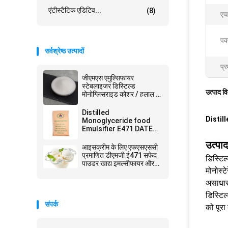
एंटीस्टैटिक एडिटिव...
(8)
एच
पक
सर्वश्रेष्ठ उत्पादों
प्र
जीएमएस एमुल्सिफायर
स्टेबलाइजर डिस्टिल्ड
उत्पाद व
मोनोग्लिसराइड कोशर / हलाल /
एफएसएससी22000 प्रमाणन
Distilled
Distil
Monoglyceride food
Emulsifier E471 DATEM
उत्पादन के लिए DMG जीएमएस
उत्पाद
आइसक्रीम के लिए एफएसएससी
प्रमाणित डीएमजी ई471 सफेद
डिस्टिल
पाउडर खाद्य इमल्सीफायर और
मोनोस्ट
स्टेबलाइजर
असाधारण
डिस्टिल
संपर्क
को पूरा