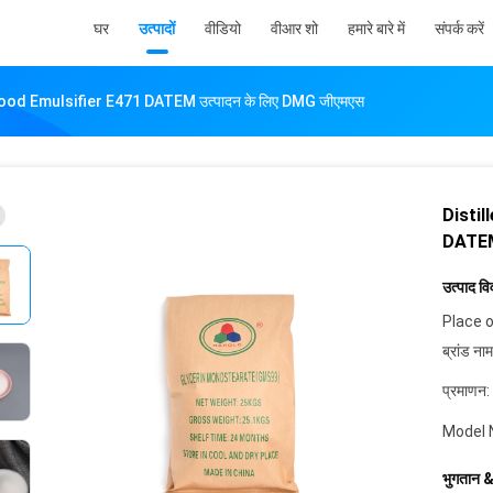
घर
उत्पादों
वीडियो
वीआर शो
हमारे बारे में
संपर्क करें
ood Emulsifier E471 DATEM उत्पादन के लिए DMG जीएमएस
Distil
DATEM 
उत्पाद व
Place o
ब्रांड नाम
प्रमाणन:
Model 
भुगतान &