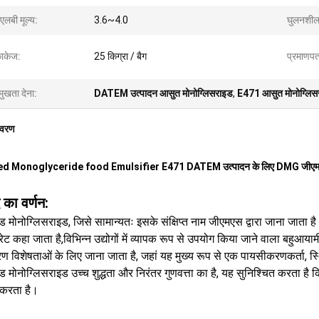
एलबी मूल्य:
3.6~4.0
घुलनशील
ाकेज:
25 किग्रा / बैग
प्रमाणपत
मुखता देना:
DATEM उत्पादन आसुत मोनोग्लिसराइड
,
E471 आसुत मोनोग्लिस
िवरण
led Monoglyceride food Emulsifier E471 DATEM उत्पादन के लिए DMG जीए
 का वर्णन:
्ड मोनोग्लिसराइड, जिसे सामान्यतः इसके संक्षिप्त नाम जीएमएस द्वारा जाना जाता 
ेरेट कहा जाता है,विभिन्न उद्योगों में व्यापक रूप से उपयोग किया जाने वाला बहुआया
 विशेषताओं के लिए जाना जाता है, जहां यह मुख्य रूप से एक पायसीकरणकर्ता, स्थि
्ड मोनोग्लिसराइड उच्च शुद्धता और निरंतर गुणवत्ता का है, यह सुनिश्चित करता ह
 करता है।