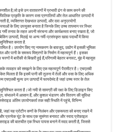
नशील है,जो इसे उन वातावरणों में प्रभावी ढंग से काम करने की
िक प्रकृति के कारण वसा प्रणालियों और तेल आधारित उत्पादों में
नाती है, व्यक्तिगत देखभाल उत्पादों, और दवा अनुप्रयोगों.
रियाओं के लिए उपयुक्त बनाता है जिनके लिए उच्च तापमान पर स्थिर
र्मी तनाव के तहत अपनी संरचना और कार्यक्षमता बनाए रखता है, जो
त्पादों, मिठाई या अन्य गर्मी-प्रसंस्कृत खाद्य पदार्थों में किया
सुनिश्चित करता है.
 शामिल है। उपयोग किए गए नामकरण के बावजूद, उद्योग में इसकी भूमिका
 और पानी के समरूप मिश्रणों के निर्माण में महत्वपूर्ण हैं। इसका
रणों में बारीकी से बिखरी हुई हैं,परिणामी बेहतर बनावट, मुंह में महसूस
के व्यवहार को समझने के लिए एक महत्वपूर्ण पैरामीटर है। एचएलबी
ंकेत मिलता है कि इसमें पानी की तुलना में तेलों और वसा के लिए अधिक
 एचएलबी मूल्य उन उत्पादों में फायदेमंद है जहां उच्च स्तर के तेल
निश्चित करता है।जो नमी से सामग्री की रक्षा के लिए डिज़ाइन किए
जबूत, संभालने में आसान हैं, और कुशल भंडारण और वितरण की सुविधा
सेराइड अंतिम उपयोगकर्ता तक सही स्थिति में पहुंचे, विभिन्न
य करता है, जहां यह प्रोटीन कणों के निलंबन और एकरूपता को बनाए रखने में
और प्रत्येक घूंट के साथ एक सुसंगत बनावट और स्वाद प्रोफ़ाइल
लिसराइड की बातचीत एक स्थिर पायस बनाने में मदद करती है, जिससे