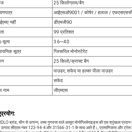
ेज
25 किलोग्राम/बैग
माणपत्र
आईएसओ9001 / कोषेर / हलाल / एफएसएस
ईएमए नहीं
डीएमजी90
धता
99 प्रतिशत
 मूल्य
3.6~4.0
सायनिक सूत्र
ग्लिसरिल मोनोस्टेरेट
िंग
25 किलो/क्राफ्ट बैग
पाउडर, सफेद या हल्का पीला पाउडर
सफेद
य नाम
जीएमएस
प्रयोग:
LO ब्रांड, चीन से उत्पन्न, उच्च गुणवत्ता वाले आसुत मोनोग्लिसेराइड्स की एक श्रृंखला
ये उत्पाद सीएएस नंबर 123-94-4 और 31566-31-1 के साथ आते हैं।, प्रामाणिकता और ट्रे