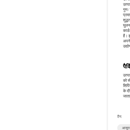
उत्प
गुणः
प्र
शुद्
घुलन
कार्
है। 
अपने
उद्यो
पैक
उत्प
को स
शिपि
के द
जाता
टैग:
आसुत