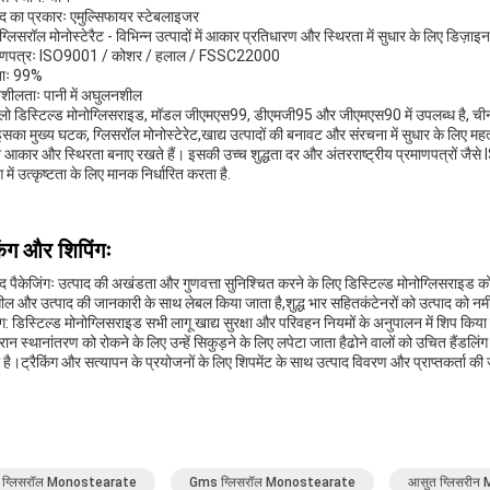
ाद का प्रकारः एमुल्सिफायर स्टेबलाइजर
 ग्लिसरॉल मोनोस्टेरैट - विभिन्न उत्पादों में आकार प्रतिधारण और स्थिरता में सुधार के लिए डि
माणपत्रः ISO9001 / कोशर / हलाल / FSSC22000
धताः 99%
शीलताः पानी में अघुलनशील
डलो डिस्टिल्ड मोनोग्लिसराइड, मॉडल जीएमएस99, डीएमजी95 और जीएमएस90 में उपलब्ध है, चीन स
इसका मुख्य घटक, ग्लिसरॉल मोनोस्टेरेट,खाद्य उत्पादों की बनावट और संरचना में सुधार के लिए महत्व
 आकार और स्थिरता बनाए रखते हैं। इसकी उच्च शुद्धता दर और अंतरराष्ट्रीय प्रमाणपत्रों 
ग में उत्कृष्टता के लिए मानक निर्धारित करता है.
िंग और शिपिंगः
ाद पैकेजिंगः उत्पाद की अखंडता और गुणवत्ता सुनिश्चित करने के लिए डिस्टिल्ड मोनोग्लिसराइड को वा
ील और उत्पाद की जानकारी के साथ लेबल किया जाता है,शुद्ध भार सहितकंटेनरों को उत्पाद को नमी
ंग: डिस्टिल्ड मोनोग्लिसराइड सभी लागू खाद्य सुरक्षा और परिवहन नियमों के अनुपालन में शिप किया
ौरान स्थानांतरण को रोकने के लिए उन्हें सिकुड़ने के लिए लपेटा जाता हैढोने वालों को उचित हैंडलि
 है।ट्रैकिंग और सत्यापन के प्रयोजनों के लिए शिपमेंट के साथ उत्पाद विवरण और प्राप्तकर्ता की 
 ग्लिसरॉल Monostearate
Gms ग्लिसरॉल Monostearate
आसुत ग्लिसरी