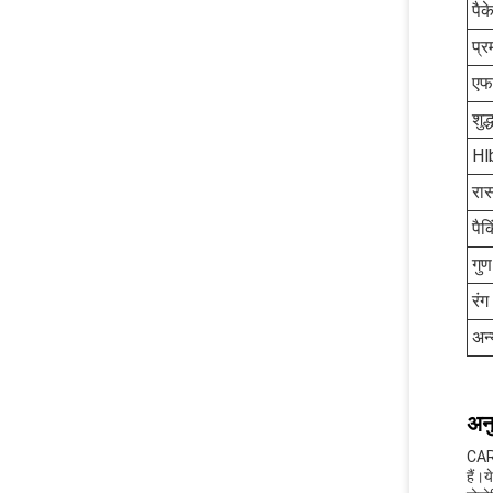
पैक
प्र
एफ
शुद्
Hlb
रा
पैक
गुण
रंग
अन्
अनु
CARD
हैं।