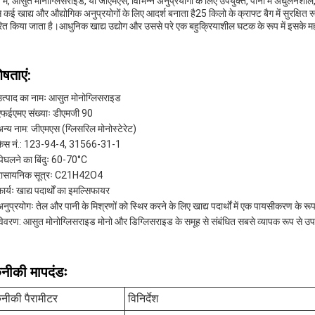
षेप में, आसुत मोनोग्लिसराइड, या जीएमएस, विभिन्न अनुप्रयोगों के लिए उपयुक्त, पानी में अघुल
से कई खाद्य और औद्योगिक अनुप्रयोगों के लिए आदर्श बनाता है25 किलो के क्राफ्ट बैग में सुरक्षित
ित किया जाता है।आधुनिक खाद्य उद्योग और उससे परे एक बहुक्रियाशील घटक के रूप में इसके मह
ेषताएं:
उत्पाद का नामः आसुत मोनोग्लिसराइड
एफईएमए संख्याः डीएमजी 90
अन्य नाम: जीएमएस (ग्लिसरिल मोनोस्टेरेट)
कैस नं.: 123-94-4, 31566-31-1
पिघलने का बिंदुः 60-70°C
रासायनिक सूत्रः C21H42O4
ार्यः खाद्य पदार्थों का इमल्सिफायर
नुप्रयोगः तेल और पानी के मिश्रणों को स्थिर करने के लिए खाद्य पदार्थों में एक पायसीकरण के रूप
विवरण: आसुत मोनोग्लिसराइड मोनो और डिग्लिसराइड के समूह से संबंधित सबसे व्यापक रूप से उपयोग 
नीकी मापदंडः
नीकी पैरामीटर
विनिर्देश