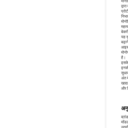
मोनो
द्वार
प्रो
निभात
मोनो
महत्व
बेकर
यह स
बढ़ा
आइसक
मोनो
है।
इसके
इनकी
सुधा
अंत 
खाद्
और व
अन
ब्रा
मॉडल
उत्पत