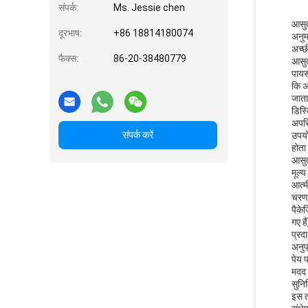
संपर्क:
Ms. Jessie chen
आसुत
दूरभाष:
+86 18814180074
अनुम
अच्छी
फैक्स:
86-20-38480779
आसुत
पायस
कि अ
जाता
डिस्
अपरि
संपर्क करें
उपयोग
होता
आसुत
मूल्
आत्म
चरण 
पैके
गए ह
प्रद
अनुप्
पेय प
मदद 
सुनि
इस त