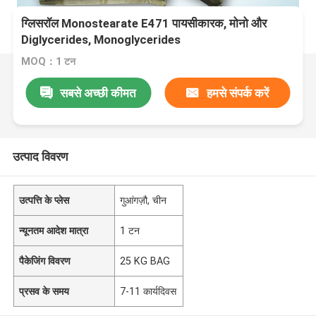
ग्लिसरॉल Monostearate E471 पायसीकारक, मोनो और
Diglycerides, Monoglycerides
MOQ：1 टन
सबसे अच्छी कीमत
हमसे संपर्क करें
उत्पाद विवरण
उत्पत्ति के प्लेस
गुआंगज़ौ, चीन
न्यूनतम आदेश मात्रा
1 टन
पैकेजिंग विवरण
25 KG BAG
प्रसव के समय
7-11 कार्यदिवस