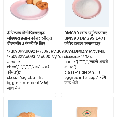
डीस्टिल्ड मोनोग्लिसराइड
DMG90 खाद्य एमुल्सिफायर
जीएमएस हलाल कोशर स्वीकृत
GMS90 DMG95 E471
डीएमजी90 बेकरी के लिए
कोषेर हलाल प्रमाणपत्र
\\u0939\\u092e\\u093e\\u0930\\u0947
\",\"username\":\"Ms.
\\u0932\\u093f\\u090f\",\"username\":\"Ms.
Jessie
Jessie
chen\"}","","","","सबसे अच्छी
chen\"}","","","","सबसे अच्छी
कीमत");'
कीमत");'
class="siglebtn_lit
class="siglebtn_lit
bggree intercept">
घर
bggree intercept">
जांच भेजें
जांच भेजें
उत्पादों
वीडियो