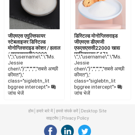
E471 खाद्य पायसीकारी
खाद्य ग्रेड पायसीकारी
जीएमएस एमुल्सिफायर
डिस्टिल्ड मोनोग्लिसराइड
स्टेबलाइजर डिस्टिल्ड
जीएमएस डीएमजी
मोनोग्लिसराइड कोशर / हलाल
एफएसएससी22000 खाद्य
/ एफएसएससी22000
एमुल्सिफायर E471
प्राकृतिक खाद्य पायसीकारी
\",\"username\":\"Ms.
\",\"username\":\"Ms.
प्रमाणन
Jessie
Jessie
chen\"}","","","","सबसे अच्छी
chen\"}","","","","सबसे अच्छी
डिस्टिल्ड मोनोग्लिसराइड
कीमत");'
कीमत");'
class="siglebtn_lit
class="siglebtn_lit
bggree intercept">
bggree intercept">
मोनो और डाइग्लिसराइड्स
जांच भेजें
जांच भेजें
ग्लिसरॉल मोनोस्टियरेट
होम
हमारे बारे में
हमसे संपर्क करें
Desktop Site
साइटमैप
Privacy Policy
केक इम्प्रूव इमल्सीफायर