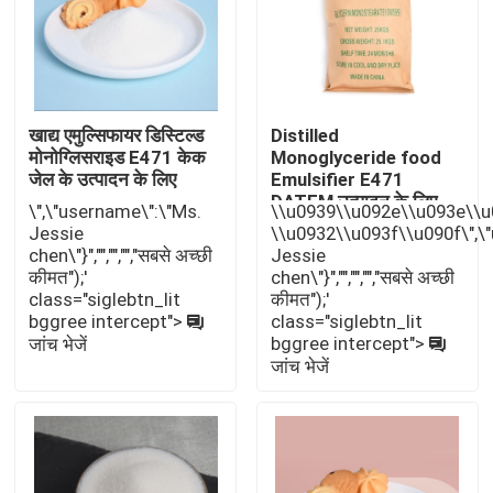
वीआर शो
हमारे बारे में
खाद्य एमुल्सिफायर डिस्टिल्ड
Distilled
मोनोग्लिसराइड E471 केक
Monoglyceride food
जेल के उत्पादन के लिए
Emulsifier E471
DATEM उत्पादन के लिए
कारखाना भ्रमण
\",\"username\":\"Ms.
\\u0939\\u092e\\u093e\\
DMG जीएमएस
Jessie
\\u0932\\u093f\\u090f\",\
chen\"}","","","","सबसे अच्छी
Jessie
गुणवत्ता नियंत्रण
कीमत");'
chen\"}","","","","सबसे अच्छी
class="siglebtn_lit
कीमत");'
bggree intercept">
class="siglebtn_lit
संपर्क करें
bggree intercept">
जांच भेजें
जांच भेजें
समाचार
एक उद्धरण का अनुरोध करें