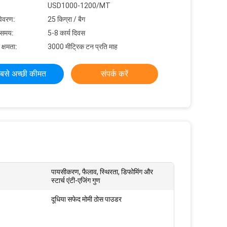
USD1000-1200/MT
विवरण:
25 किग्रा / बैग
 समय:
5-8 कार्य दिवस
 क्षमता:
3000 मीट्रिक टन प्रति माह
बसे अच्छी कीमत
संपर्क करें
पायसीकरण, फैलाव, स्थिरता, डिफोमिंग और
स्टार्च एंटी-एजिंग गुण
दूधिया सफेद मोमी ठोस पाउडर