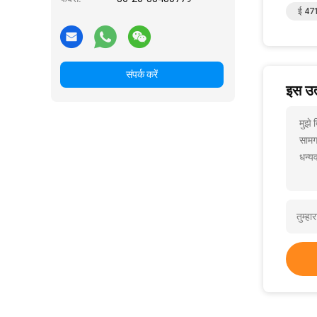
ई 471
संपर्क करें
इस उत्
मुझे
सामग
धन्यव