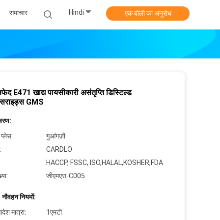
Hindi
समाचार
एक बोली का अनुरोध
सफेद E471 खाद्य पायसीकारी असंतृप्ति डिस्टिल्ड
लिसराइड्स GMS
िवरण:
 प्लेस:
गुआंगज़ौ
:
CARDLO
HACCP, FSSC, ISO,HALAL,KOSHER,FDA
्या:
जीएमएस-C005
 नौवहन नियमों:
देश मात्रा:
1एमटी