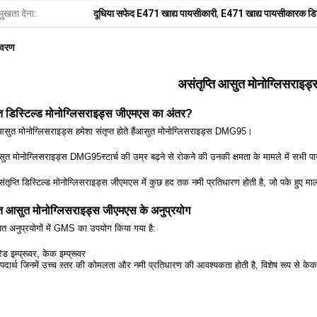
मुखता देना:
दूधिया सफेद E471 खाद्य पायसीकारी
,
E471 खाद्य पायसीकारक डि
िवरण
असंतृप्ति आसुत मोनोग्लिसराइ
ति डिस्टिल्ड मोनोग्लिसराइड्स जीएमएस का अंतर?
ुत मोनोग्लिसराइड्स हमेशा संतृप्त होते हैं
आसुत मोनोग्लिसराइड्स DMG95।
आसुत मोनोग्लिसराइड्स DMG95
स्टार्च की उम्र बढ़ने से रोकने की उनकी क्षमता के मामले में सभी प
ंतृप्ति डिस्टिल्ड मोनोग्लिसराइड्स जीएमएस में कुछ हद तक नमी प्रतिधारण होती है, जो पके हुए
ति आसुत मोनोग्लिसराइड्स जीएमएस के अनुप्रयोग
ित अनुप्रयोगों में GMS का उपयोग किया गया है:
ेड इम्प्रूवर, केक इम्प्रूवर
य पदार्थ जिनमें उच्च स्तर की कोमलता और नमी प्रतिधारण की आवश्यकता होती है, विशेष रूप से केक,