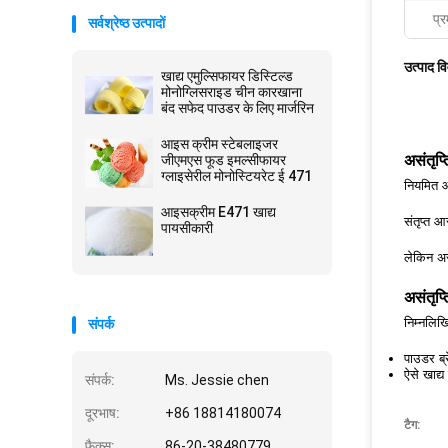
प्र
सर्वश्रेष्ठ उत्पादों
उत्पाद व
खाद्य एमुल्सिफायर डिस्टिल्ड
मोनोग्लिसराइड चीन कारखाना
बंद सफेद पाउडर के लिए मार्जरिन
आइस क्रीम स्टेबलाइजर
जीएमएस फूड इमल्सीफायर
असंतृप्
ग्लाइसेरील मोनोस्टियरेट ई 471
नियमित आस
आइसक्रीम E471 खाद्य
संतृप्त 
पायसीकारी
लेकिन अस
असंतृप्
निम्नलिख
संपर्क
पाउडर ब्र
ऐसे खाद्
संपर्क:
Ms. Jessie chen
दूरभाष:
+86 18814180074
टैग:
फैक्स:
86-20-38480779