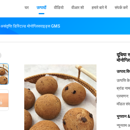
घर
उत्पादों
वीडियो
वीआर शो
हमारे बारे में
संपर्क करें
असंतृप्ति डिस्टिल्ड मोनोग्लिसराइड्स GMS
दूधिया 
मोनोग्
उत्पाद व
उत्पत्ति के
ब्रांड नाम
प्रमाणन:
मॉडल संख
भुगतान &
न्यूनतम आ