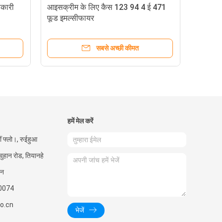
ीकारी
आइसक्रीम के लिए कैस 123 94 4 ई 471
फूड इमल्सीफायर
सबसे अच्छी कीमत
हमें मेल करें
ीं फ्लो।, रुईहुआ
 वुहान रोड, तियानहे
ीन
0074
o.cn
भेजें