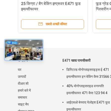
25 किग्रा / बैग बेकिंग इम्प्रूवर E471 फूड
फूड ग्रे
इमल्सीफायर
ग्लिसरीन म
सबसे अच्छी कीमत
के बारे में
E471 खाद्य पायसीकारी
घर
डिस्टिल्ड मोनोग्लाइसराइड्स ई 471
उत्पादों
इमल्सीफायर इन बेकिंग कैस 31566 
वीआर शो
40% मोनोग्लाइसराइड वनस्पति
हमारे बारे में
इमल्सीफायर 471 कैस 123 94 4
समाचार
आईएसओ बेस्वाद येलोइश E471 फ़ूड
साइट मैप
इमल्सीफायर