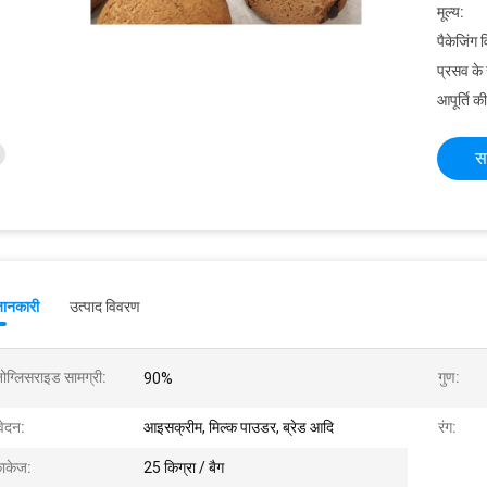
मूल्य:
पैकेजिंग 
प्रसव के
आपूर्ति की
स
जानकारी
उत्पाद विवरण
नोग्लिसराइड सामग्री:
गुण:
90%
ेदन:
आइसक्रीम, मिल्क पाउडर, ब्रेड आदि
रंग:
ाकेज:
25 किग्रा / बैग