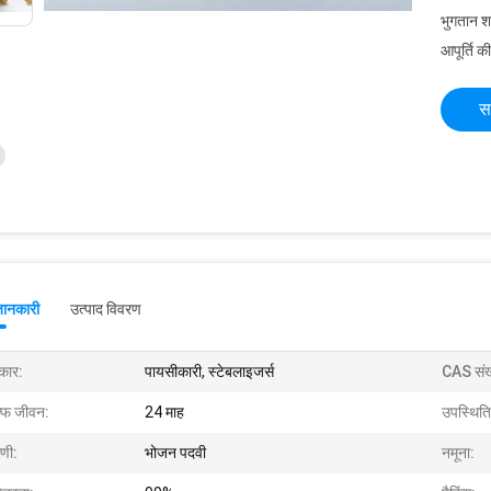
भुगतान शर्त
आपूर्ति की
स
जानकारी
उत्पाद विवरण
रकार:
पायसीकारी, स्टेबलाइजर्स
CAS संख
ल्फ जीवन:
24 माह
उपस्थिति
ेणी:
भोजन पदवी
नमूना: