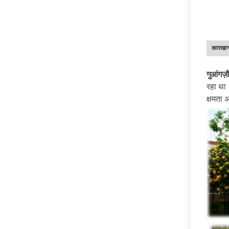
कारखान
गुआंगज़
रहा था।
क्षमता