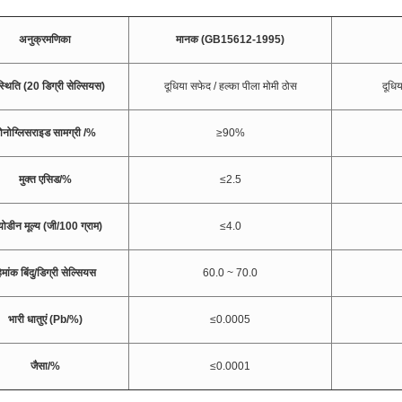
अनुक्रमणिका
मानक (GB15612-1995)
्थिति (20 डिग्री सेल्सियस)
दूधिया सफेद / हल्का पीला मोमी ठोस
दूधि
ोनोग्लिसराइड सामग्री /%
≥90%
मुक्त एसिड/%
≤2.5
ोडीन मूल्य (जी/100 ग्राम)
≤4.0
िमांक बिंदु/डिग्री सेल्सियस
60.0 ~ 70.0
भारी धातुएं (Pb/%)
≤0.0005
जैसा/%
≤0.0001