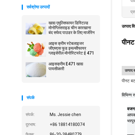
पव
सर्वश्रेष्ठ उत्पादों
प्र
खाद्य एमुल्सिफायर डिस्टिल्ड
उत्पाद व
मोनोग्लिसराइड चीन कारखाना
बंद सफेद पाउडर के लिए मार्जरिन
पीनट
आइस क्रीम स्टेबलाइजर
जीएमएस फूड इमल्सीफायर
ग्लाइसेरील मोनोस्टियरेट ई 471
आइसक्रीम E471 खाद्य
पायसीकारी
उत्पाद व
पीनट बटर
विभिन्न स
संपर्क
वजन
संपर्क:
Ms. Jessie chen
आपको
भरपू
दूरभाष:
+86 18814180074
फैक्स:
86-20-38480779