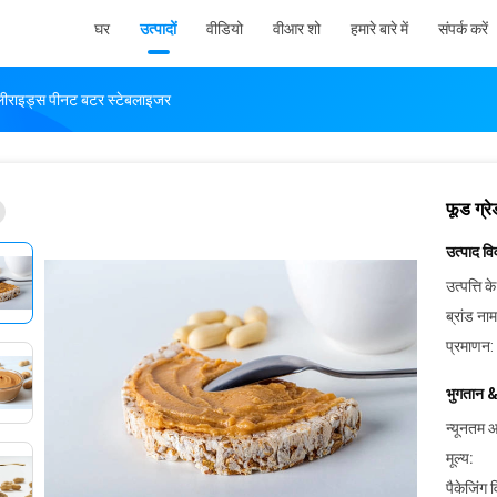
घर
उत्पादों
वीडियो
वीआर शो
हमारे बारे में
संपर्क करें
लीराइड्स पीनट बटर स्टेबलाइजर
फूड ग्र
उत्पाद व
उत्पत्ति के
ब्रांड नाम
प्रमाणन:
भुगतान &
न्यूनतम आ
मूल्य:
पैकेजिंग 