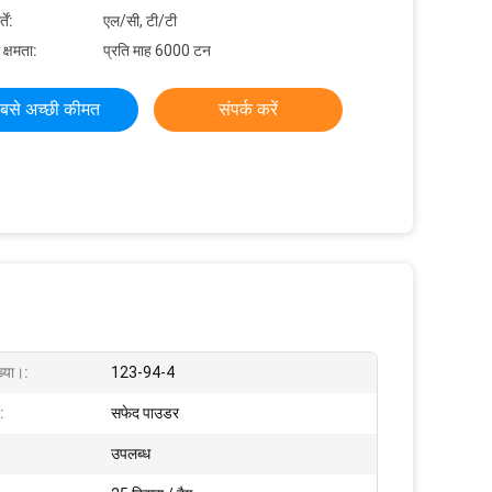
ें:
एल/सी, टी/टी
 क्षमता:
प्रति माह 6000 टन
बसे अच्छी कीमत
संपर्क करें
्या।:
123-94-4
:
सफेद पाउडर
उपलब्ध