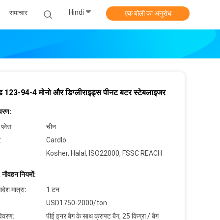
Hindi
समाचार
एक बोली का अनुरोध
ेड 123-94-4 मोनो और डिग्लीराइड्स पीनट बटर स्टेबलाइजर
िवरण:
 प्लेस:
चीन
:
Cardlo
Kosher, Halal, ISO22000, FSSC REACH
 नौवहन नियमों:
देश मात्रा:
1 टन
USD1750-2000/ton
विवरण:
पीई इनर बैग के साथ क्राफ्ट बैग, 25 किग्रा / बैग