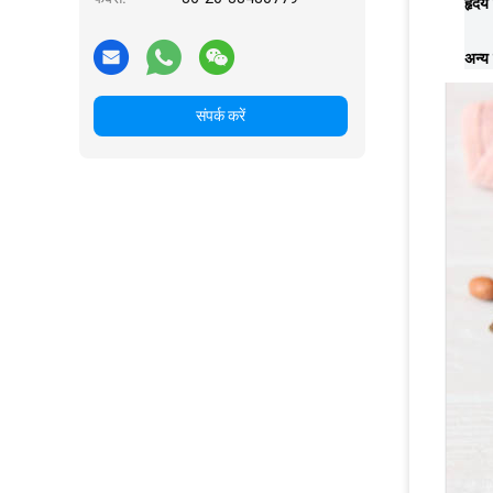
हृदय स
अन्य
संपर्क करें