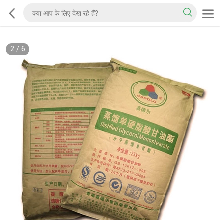
2
/
6