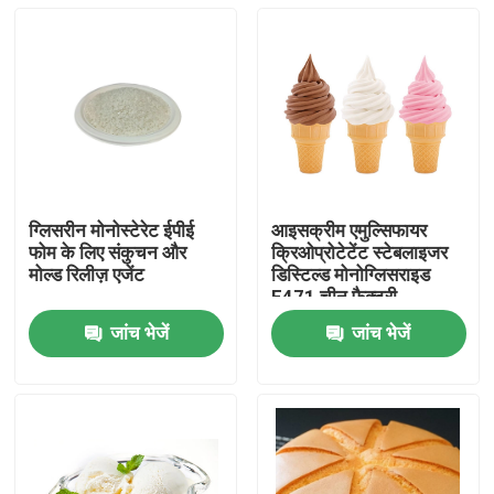
ग्लिसरीन मोनोस्टेरेट ईपीई
आइसक्रीम एमुल्सिफायर
फोम के लिए संकुचन और
क्रिओप्रोटेटेंट स्टेबलाइजर
मोल्ड रिलीज़ एजेंट
डिस्टिल्ड मोनोग्लिसराइड
E471 चीन फैक्टरी
जांच भेजें
जांच भेजें
घर
उत्पादों
वीडियो