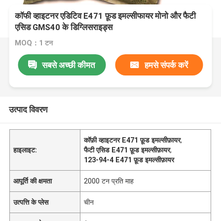
कॉफी व्हाइटनर एडिटिव E471 फ़ूड इमल्सीफायर मोनो और फैटी
एसिड GMS40 के डिग्लिसराइड्स
MOQ：1 टन
सबसे अच्छी कीमत
हमसे संपर्क करें
उत्पाद विवरण
कॉफ़ी व्हाइटनर E471 फ़ूड इमल्सीफ़ायर
,
हाइलाइट:
फैटी एसिड E471 फ़ूड इमल्सीफ़ायर
,
123-94-4 E471 फ़ूड इमल्सीफ़ायर
आपूर्ति की क्षमता
2000 टन प्रति माह
उत्पत्ति के प्लेस
चीन