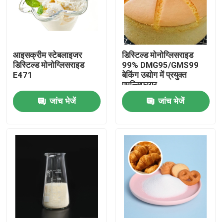
वीआर शो
आइसक्रीम स्टेबलाइजर
डिस्टिल्ड मोनोग्लिसराइड
हमारे बारे में
डिस्टिल्ड मोनोग्लिसराइड
99% DMG95/GMS99
E471
बेकिंग उद्योग में प्रयुक्त
एमुल्सिफायर
कारखाना भ्रमण
जांच भेजें
जांच भेजें
गुणवत्ता नियंत्रण
संपर्क करें
समाचार
एक उद्धरण का अनुरोध करें