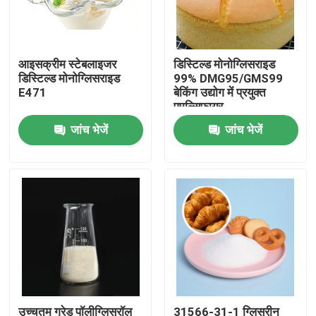
वीआर शो
आइसक्रीम स्टेबलाइजर
डिस्टिल्ड मोनोग्लिसराइड
डिस्टिल्ड मोनोग्लिसराइड
99% DMG95/GMS99
हमारे बारे में
E471
बेकिंग उद्योग में प्रयुक्त
एमुल्सिफायर
जांच भेजें
जांच भेजें
कारखाना भ्रमण
गुणवत्ता नियंत्रण
संपर्क करें
समाचार
एक उद्धरण का अनुरोध करें
उच्चतम ग्रेड पॉलीग्लिसरॉल
31566-31-1 ग्लिसरीन