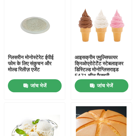
ग्लिसरीन मोनोस्टेरेट ईपीई
आइसक्रीम एमुल्सिफायर
फोम के लिए संकुचन और
क्रिओप्रोटेटेंट स्टेबलाइजर
मोल्ड रिलीज़ एजेंट
डिस्टिल्ड मोनोग्लिसराइड
E471 चीन फैक्टरी
जांच भेजें
जांच भेजें
घर
उत्पादों
वीडियो