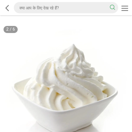
2
/
6