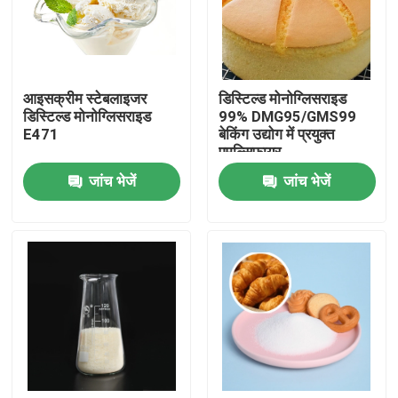
वीआर शो
आइसक्रीम स्टेबलाइजर
डिस्टिल्ड मोनोग्लिसराइड
हमारे बारे में
डिस्टिल्ड मोनोग्लिसराइड
99% DMG95/GMS99
E471
बेकिंग उद्योग में प्रयुक्त
एमुल्सिफायर
कारखाना भ्रमण
जांच भेजें
जांच भेजें
गुणवत्ता नियंत्रण
संपर्क करें
समाचार
एक उद्धरण का अनुरोध करें