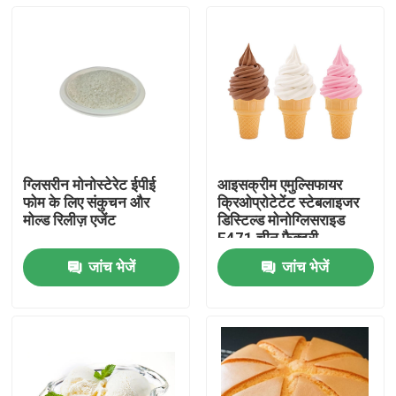
ग्लिसरीन मोनोस्टेरेट ईपीई
आइसक्रीम एमुल्सिफायर
फोम के लिए संकुचन और
क्रिओप्रोटेटेंट स्टेबलाइजर
मोल्ड रिलीज़ एजेंट
डिस्टिल्ड मोनोग्लिसराइड
E471 चीन फैक्टरी
जांच भेजें
जांच भेजें
घर
उत्पादों
वीडियो