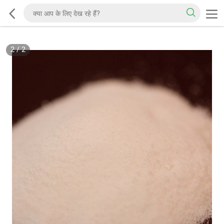
2
/
2