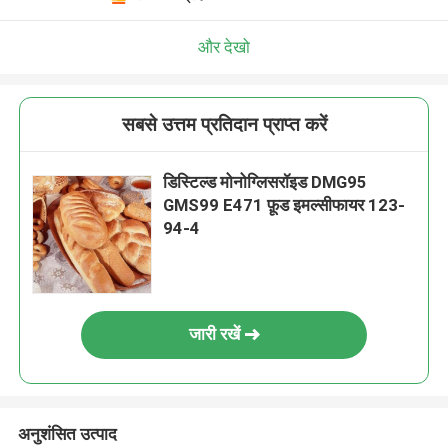
और देखो
सबसे उत्तम प्रतिदान प्राप्त करें
डिस्टिल्ड मोनोग्लिसरॉइड DMG95
GMS99 E471 फ़ूड इमल्सीफायर 123-
94-4
जारी रखें
अनुशंसित उत्पाद