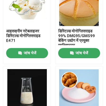
वीआर शो
हमारे बारे में
आइसक्रीम स्टेबलाइजर
डिस्टिल्ड मोनोग्लिसराइड
डिस्टिल्ड मोनोग्लिसराइड
99% DMG95/GMS99
E471
बेकिंग उद्योग में प्रयुक्त
कारखाना भ्रमण
एमुल्सिफायर
जांच भेजें
जांच भेजें
गुणवत्ता नियंत्रण
संपर्क करें
समाचार
एक उद्धरण का अनुरोध करें