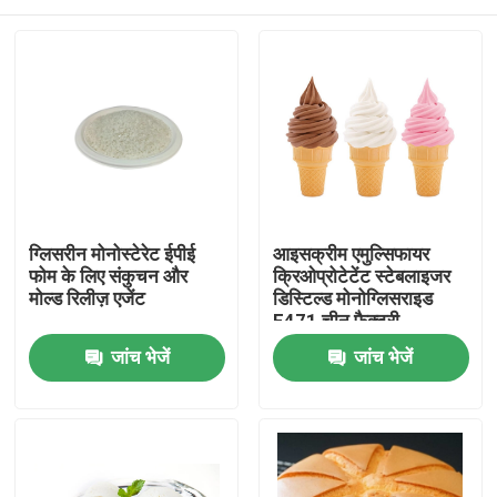
ग्लिसरीन मोनोस्टेरेट ईपीई
आइसक्रीम एमुल्सिफायर
फोम के लिए संकुचन और
क्रिओप्रोटेटेंट स्टेबलाइजर
मोल्ड रिलीज़ एजेंट
डिस्टिल्ड मोनोग्लिसराइड
E471 चीन फैक्टरी
घर
जांच भेजें
जांच भेजें
उत्पादों
वीडियो