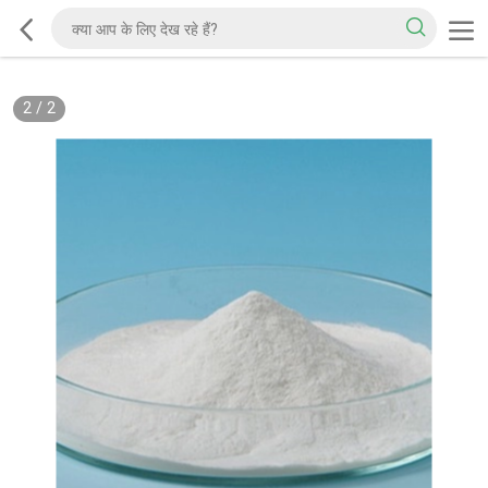
2
/
2