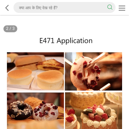
2
/
3