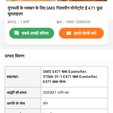
मूंगफली के मक्खन के लिए GMS ग्लिसरीन मोनोट्रेट ई 471 फ़ूड
यूमलाइज़र
MOQ：1 एमटी
मूल्य：1000-1200USD
सबसे अच्छी कीमत
हमसे संपर्क करें
उत्पाद विवरण
GMS E471 खाद्य Eumlsifier
,
हाइलाइट:
31566-31-1 E471 खाद्य Eumlsifier
,
E471 खाद्य योज्य
आपूर्ति की क्षमता
3000MT प्रति माह
उत्पत्ति के प्लेस
चीन