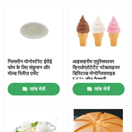
ग्लिसरीन मोनोस्टेरेट ईपीई
आइसक्रीम एमुल्सिफायर
फोम के लिए संकुचन और
क्रिओप्रोटेटेंट स्टेबलाइजर
मोल्ड रिलीज़ एजेंट
डिस्टिल्ड मोनोग्लिसराइड
E471 चीन फैक्टरी
जांच भेजें
जांच भेजें
घर
उत्पादों
वीडियो