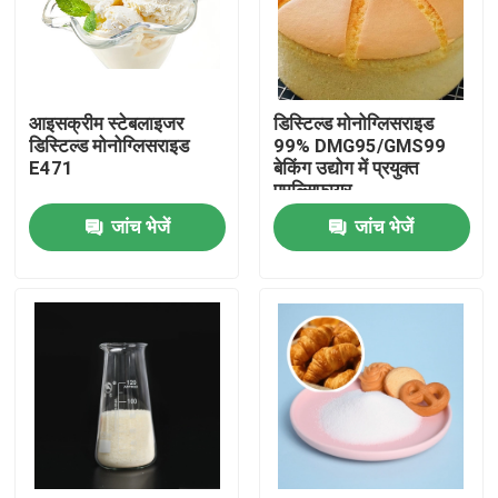
वीआर शो
आइसक्रीम स्टेबलाइजर
डिस्टिल्ड मोनोग्लिसराइड
हमारे बारे में
डिस्टिल्ड मोनोग्लिसराइड
99% DMG95/GMS99
E471
बेकिंग उद्योग में प्रयुक्त
एमुल्सिफायर
कारखाना भ्रमण
जांच भेजें
जांच भेजें
गुणवत्ता नियंत्रण
संपर्क करें
समाचार
एक उद्धरण का अनुरोध करें