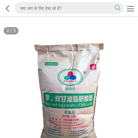
2
/
3