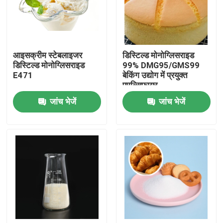
वीआर शो
आइसक्रीम स्टेबलाइजर
डिस्टिल्ड मोनोग्लिसराइड
हमारे बारे में
डिस्टिल्ड मोनोग्लिसराइड
99% DMG95/GMS99
E471
बेकिंग उद्योग में प्रयुक्त
एमुल्सिफायर
कारखाना भ्रमण
जांच भेजें
जांच भेजें
गुणवत्ता नियंत्रण
संपर्क करें
समाचार
एक उद्धरण का अनुरोध करें