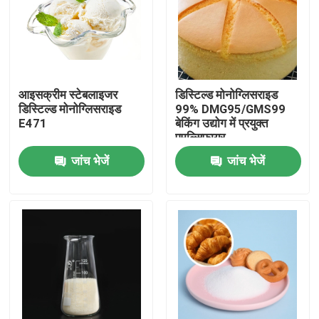
वीआर शो
हमारे बारे में
आइसक्रीम स्टेबलाइजर
डिस्टिल्ड मोनोग्लिसराइड
डिस्टिल्ड मोनोग्लिसराइड
99% DMG95/GMS99
E471
बेकिंग उद्योग में प्रयुक्त
कारखाना भ्रमण
एमुल्सिफायर
जांच भेजें
जांच भेजें
गुणवत्ता नियंत्रण
संपर्क करें
समाचार
एक उद्धरण का अनुरोध करें