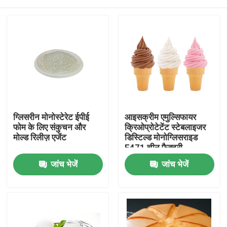
ग्लिसरीन मोनोस्टेरेट ईपीई
आइसक्रीम एमुल्सिफायर
फोम के लिए संकुचन और
क्रिओप्रोटेटेंट स्टेबलाइजर
मोल्ड रिलीज़ एजेंट
डिस्टिल्ड मोनोग्लिसराइड
E471 चीन फैक्टरी
घर
जांच भेजें
जांच भेजें
उत्पादों
वीडियो