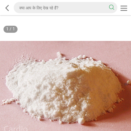
1
/
1