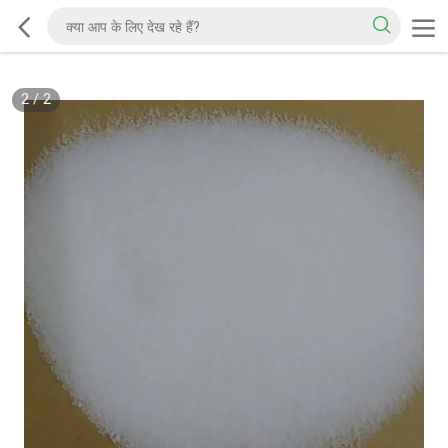
2
/
2