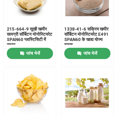
वीआर शो
215-664-9 सूखी खमीर
1338-41-6 सक्रिय खमीर
हमारे बारे में
सामग्री सॉर्बिटन मोनोस्टियरेट
सॉर्बिटन मोनोस्टियरेट E491
SPAN60 प्लास्टिसिटी में
SPAN60 के खाद्य योज्य
सुधार
वाहक
कारखाना भ्रमण
जांच भेजें
जांच भेजें
गुणवत्ता नियंत्रण
संपर्क करें
समाचार
एक उद्धरण का अनुरोध करें