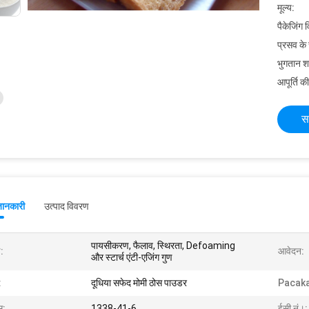
मूल्य:
पैकेजिंग 
प्रसव के
भुगतान शर्त
आपूर्ति की
स
जानकारी
उत्पाद विवरण
पायसीकरण, फैलाव, स्थिरता, Defoaming
:
आवेदन:
और स्टार्च एंटी-एजिंग गुण
:
दूधिया सफेद मोमी ठोस पाउडर
Pacak
स:
1338-41-6
ईसी नं।: