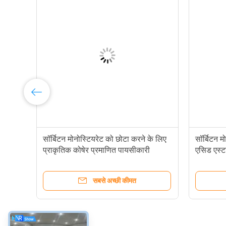
1338-41-6 सक्रिय खमीर सॉर्बिटन
सॉर्बिटन मोनोस्
मोनोस्टियरेट E491 SPAN60 के खाद्य योज्य
प्राकृतिक कोषेर
वाहक
स्टेबलाइजर
सबसे अच्छी कीमत