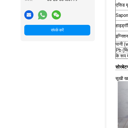
एसिड म
Saponi
हाइड्र
संपर्क करें
इग्निश
पानी (
Pb (मिल
के रूप म
सोरबेट
सूखी ख