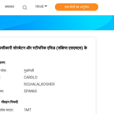
Hindi
समाचार
एक बोली का अनुरोध
ायसीकारी सोरबेटन और स्टीयरिक एसिड (संक्षिप्त एसएमएस) के
िवरण:
 प्लेस:
गुआंगज़ौ
:
CARDLO
ISO,HALAL,KOSHER
्या:
SPAN60
 नौवहन नियमों:
देश मात्रा:
1MT