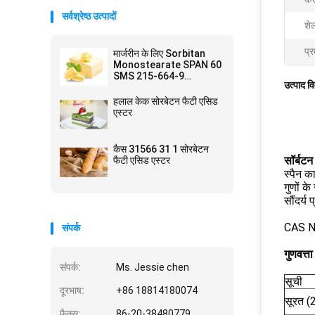
सर्वश्रेष्ठ उत्पादों
शे
प्र
मार्जरीन के लिए Sorbitan
Monostearate SPAN 60
SMS 215-664-9
उत्पाद व
Emulsifiers
हलाल केक सोरबेटन फैटी एसिड
एस्टर
कैस 31566 31 1 सोरबेटन
सॉर्बटन
फैटी एसिड एस्टर
स्पैन क
गुणों क
सौंदर्य 
CAS NO
संपर्क
गुणवत्त
संपर्क:
Ms. Jessie chen
सूची
दूरभाष:
+86 18814180074
सूरत (2
फैक्स:
86-20-38480779