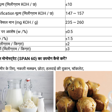
ूल्य (मिलीग्राम KOH / छ)
≤10
fication मूल्य (मिलीग्राम KOH / छ)
147 ~ 157
ॉक्सिल मान (mg KOH / g)
235 ~ 260
न पर अवशेष (w /%)
≤0.5
w /%)
≤1.5
ीग्राम / किग्रा)
≤2
ें (मिलीग्राम / किग्रा)
≤3
न मोनोस्ट्रेट (SPAN 60) का उपयोग कैसे करें?
मीर के लिए, नकली मक्खन, छोटा, हलवाई की दुकान, चॉकलेट,