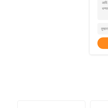
आदि
धन्यव