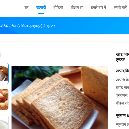
घर
उत्पादों
वीडियो
वीआर शो
हमारे बारे में
संपर्क करें
यरिक एसिड (संक्षिप्त एसएमएस) के एस्टर
खाद्य प
एस्टर
उत्पाद व
उत्पत्ति के
ब्रांड नाम
प्रमाणन:
मॉडल संख
भुगतान &
न्यूनतम आ