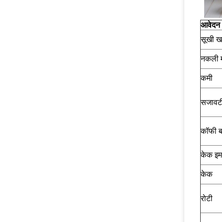
आवेदन
सूखी ख
नकली 
कमी
सजावटी
कॉफी ब
केक इम
केक
रोटी