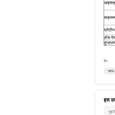
आइसक्
संक्र
प्रोटीन
ठोस पे
दुग्धाल
टैग:
90% श
इस उत्
मुझे