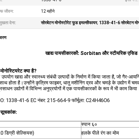
ल्फ जीवन:
12 महीने
मुखता देना:
सोरबेटन मोनोस्टोरेट फूड इमल्सीफायर
,
1338-41-6 सोरबेटन मोन
िवरण
खाद्य पायसीकारकों: Sorbitan और स्टीयरिक एसिड (स
 मोनोस्टियरेट क्या है?
ा उपयोग खाद्य और स्वास्थ्य संबंधी उत्पादों के निर्माण में किया जाता है, जो गैर-आ
े साथ होता है।उन्होंने कृत्रिम फाइबर, धातु मशीनिंग द्रव और चमड़े के उद्योग में 
प्रसाधन उद्योगों में विभिन्न अनुप्रयोगों में एक पायसीकारकों के रूप में भी काम किया
: 1338-41-6 EC नंबर: 215-664-9 फॉर्मूला: C24H46O6
ा सूचकांक:
स्पान ६०
0 डिग्री सेल्सियस)
हलके पीले रंग का मोम