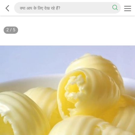
2
/
5