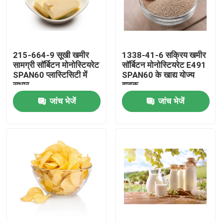
वीआर शो
215-664-9 सूखी खमीर
1338-41-6 सक्रिय खमीर
हमारे बारे में
सामग्री सॉर्बिटन मोनोस्टियरेट
सॉर्बिटन मोनोस्टियरेट E491
SPAN60 प्लास्टिसिटी में
SPAN60 के खाद्य योज्य
सुधार
वाहक
कारखाना भ्रमण
जांच भेजें
जांच भेजें
गुणवत्ता नियंत्रण
संपर्क करें
समाचार
एक उद्धरण का अनुरोध करें