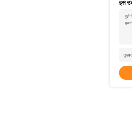
इस उत्
मुझे
धन्यव