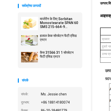
उत्पाद व
सर्वश्रेष्ठ उत्पादों
आइसक्री
मार्जरीन के लिए Sorbitan
Monostearate SPAN 60
SMS 215-664-9
Emulsifiers
हलाल केक सोरबेटन फैटी एसिड
टैग:
प्रकार:
एस्टर
दुसरे ना
भोजन क
कैस 31566 31 1 सोरबेटन
उच्च प्
फैटी एसिड एस्टर
खाद्य ग
उत्प
विस्तार
90% 
संपर्क
संपर्क:
Ms. Jessie chen
दूरभाष:
+86 18814180074
फैक्स:
86-20-38480779