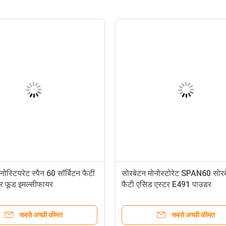
ोनोस्टियरेट स्पैन 60 सॉर्बिटन फैटी
सोरबेटन मोनोस्टोरेट SPAN60 सोर
र फूड इमल्सीफायर
फैटी एसिड एस्टर E491 पाउडर
सबसे अच्छी कीमत
सबसे अच्छी कीमत