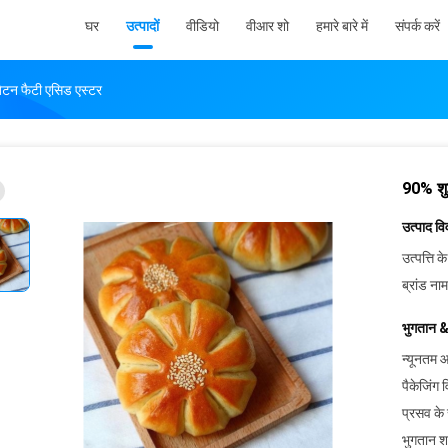
घर
उत्पादों
वीडियो
वीआर शो
हमारे बारे में
संपर्क करें
ेटन फैटी एसिड एस्टर
90% शुद
उत्पाद व
उत्पत्ति के
ब्रांड नाम
भुगतान &
न्यूनतम आ
पैकेजिंग 
प्रसव के
भुगतान शर्त