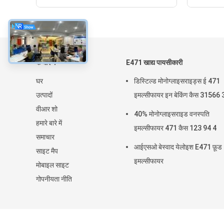
के बारे में
E471 खाद्य पायसीकारी
घर
डिस्टिल्ड मोनोग्लाइसराइड्स ई 471
उत्पादों
इमल्सीफायर इन बेकिंग कैस 31566 
वीआर शो
40% मोनोग्लाइसराइड वनस्पति
हमारे बारे में
इमल्सीफायर 471 कैस 123 94 4
समाचार
आईएसओ बेस्वाद येलोइश E471 फ़ूड
साइट मैप
इमल्सीफायर
मोबाइल साइट
गोपनीयता नीति