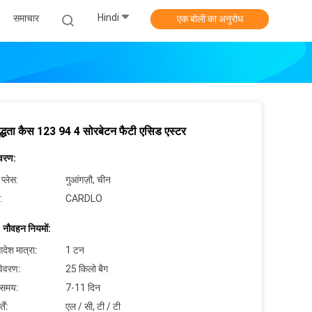
Hindi
समाचार
एक बोली का अनुरोध
्धता कैस 123 94 4 सोरबेटन फैटी एसिड एस्टर
िवरण:
 प्लेस:
गुआंगज़ौ, चीन
:
CARDLO
 नौवहन नियमों:
देश मात्रा:
1 टन
विवरण:
25 किलो बैग
 समय:
7-11 दिन
ें:
एल / सी, टी / टी