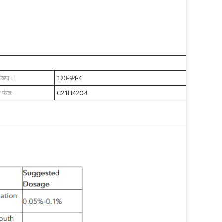
ख्या।:
123-94-4
ल फंड:
C21H42O4