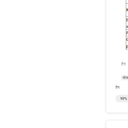
टैग:
भोज
टैग:
90% श