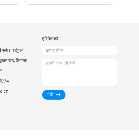
हमें मेल करें
ीं फ्लो।, रुईहुआ
 वुहान रोड, तियानहे
ीन
0074
o.cn
भेजें