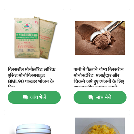
ग्लिसरॉल मोनोलॉरेट लॉरिक
पानी में फैलाने योग्य ग्लिसरीन
एसिड मोनोग्लिसराइड
मोनोस्टीरेट: मलाईदार और
GML90 पाउडर भोजन के
चिकने जमे हुए व्यंजनों के लिए
लिए
आइसक्रीम बनावट बढ़ाने
वाला
घर
जांच भेजें
जांच भेजें
उत्पादों
वीडियो