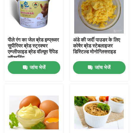
वीआर शो
हमारे बारे में
पीले रंग का जेल ब्रेड इम्प्रूवर
अंडे की जर्दी पाउडर के लिए
सुपीरियर ब्रेड स्ट्रक्चर
कोषेर ब्रेड स्टेबलाइजर
एम्प्लीफाइड ब्रेड वॉल्यूम रैपिड
डिस्टिल्ड मोनोग्लिसराइड
कारखाना भ्रमण
सॉफ्टनिंग
जांच भेजें
जांच भेजें
गुणवत्ता नियंत्रण
संपर्क करें
समाचार
एक उद्धरण का अनुरोध करें