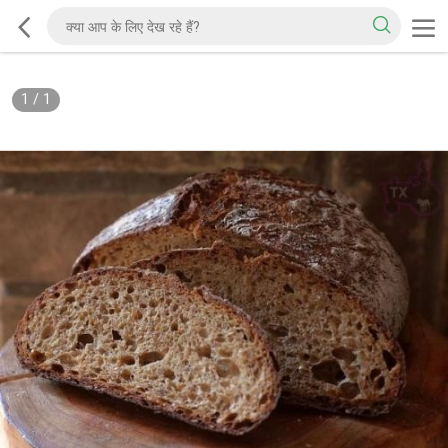
1
/
1