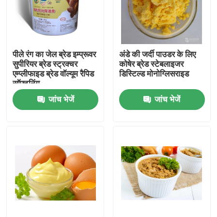
वीआर शो
पीले रंग का जेल ब्रेड इम्प्रूवर
अंडे की जर्दी पाउडर के लिए
हमारे बारे में
सुपीरियर ब्रेड स्ट्रक्चर
कोषेर ब्रेड स्टेबलाइजर
एम्प्लीफाइड ब्रेड वॉल्यूम रैपिड
डिस्टिल्ड मोनोग्लिसराइड
सॉफ्टनिंग
कारखाना भ्रमण
जांच भेजें
जांच भेजें
गुणवत्ता नियंत्रण
संपर्क करें
समाचार
एक उद्धरण का अनुरोध करें