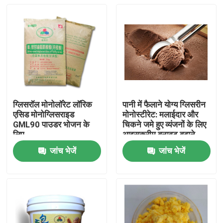
ग्लिसरॉल मोनोलॉरेट लॉरिक
पानी में फैलाने योग्य ग्लिसरीन
एसिड मोनोग्लिसराइड
मोनोस्टीरेट: मलाईदार और
GML90 पाउडर भोजन के
चिकने जमे हुए व्यंजनों के लिए
लिए
आइसक्रीम बनावट बढ़ाने
वाला
जांच भेजें
जांच भेजें
घर
उत्पादों
वीडियो