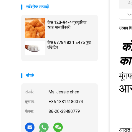
वि
सर्वश्रेष्ठ उत्पादों
प्र
कैस 123-94-4 प्राकृतिक
खाद्य पायसीकारी
उत्पाद व
कैस 67784 82 1 E475 फूड
को
एडिटिव
का
मूं
संपर्क
आस
संपर्क:
Ms. Jessie chen
दूरभाष:
+86 18814180074
फैक्स:
86-20-38480779
आसुत म