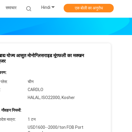
Hindi
समाचार
एक बोली का अनुरोध
द्य योज्य आसुत मोनोग्लिसराइड मूंगफली का मक्खन
इजर
िवरण:
 प्लेस:
चीन
:
CARDLO
HALAL, ISO22000, Kosher
 नौवहन नियमों:
देश मात्रा:
1 टन
USD1600--2000/ton FOB Port