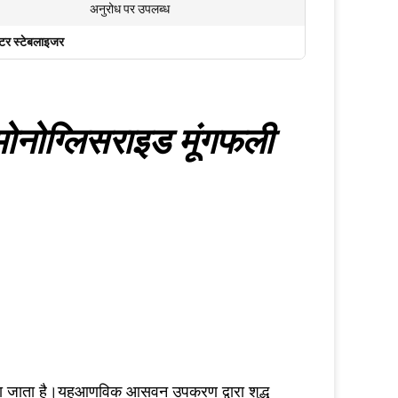
अनुरोध पर उपलब्ध
बटर स्टेबलाइजर
मोनोग्लिसराइड मूंगफली
या जाता है।यह
आणविक आसवन उपकरण द्वारा शुद्ध 