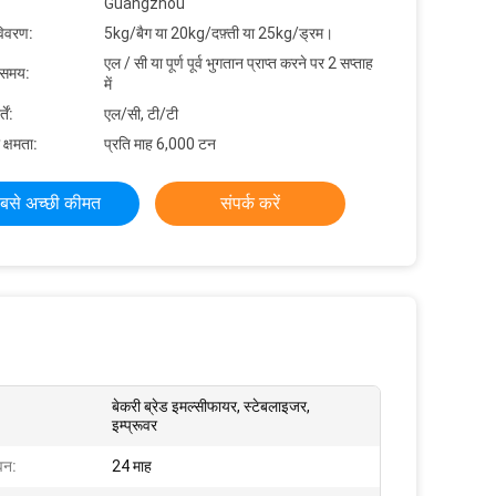
Guangzhou
विवरण:
5kg/बैग या 20kg/दफ़्ती या 25kg/ड्रम।
एल / सी या पूर्ण पूर्व भुगतान प्राप्त करने पर 2 सप्ताह
 समय:
में
ें:
एल/सी, टी/टी
 क्षमता:
प्रति माह 6,000 टन
बसे अच्छी कीमत
संपर्क करें
बेकरी ब्रेड इमल्सीफायर, स्टेबलाइजर,
इम्प्रूवर
वन:
24 माह