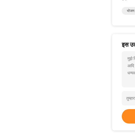
भोजन 
इस उत्
मुझे
आदि
धन्यव