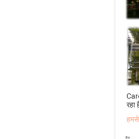
Card
रहा 
हमसे
टैग: