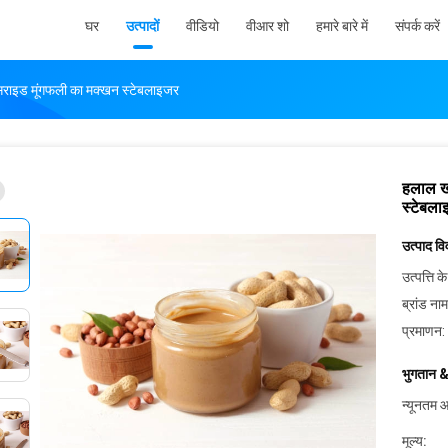
घर
उत्पादों
वीडियो
वीआर शो
हमारे बारे में
संपर्क करें
िसराइड मूंगफली का मक्खन स्टेबलाइजर
हलाल खा
स्टेबला
उत्पाद व
उत्पत्ति के
ब्रांड नाम
प्रमाणन:
भुगतान &
न्यूनतम आ
मूल्य: