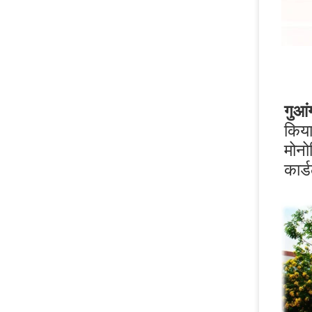
गुआं
किया
मोनो
कार्