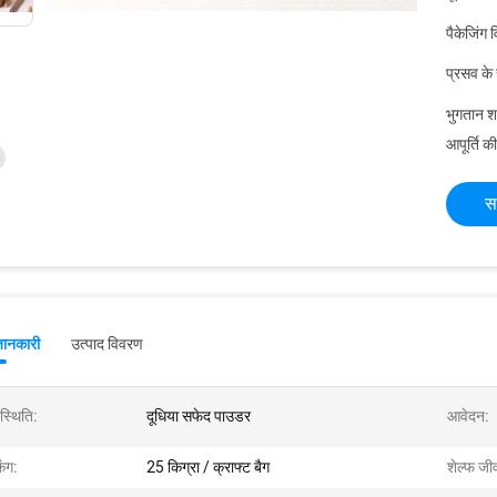
पैकेजिंग 
प्रसव के
भुगतान शर्त
आपूर्ति की
स
जानकारी
उत्पाद विवरण
स्थिति:
दूधिया सफेद पाउडर
आवेदन:
िंग:
25 किग्रा / क्राफ्ट बैग
शेल्फ जी