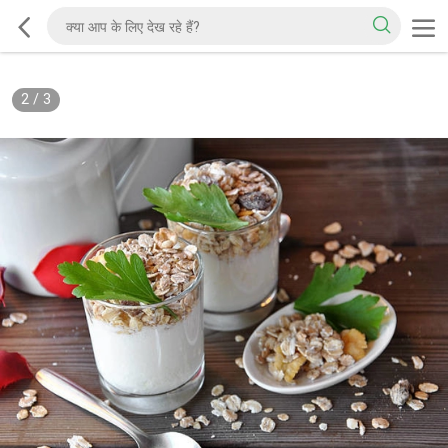
2
/
3