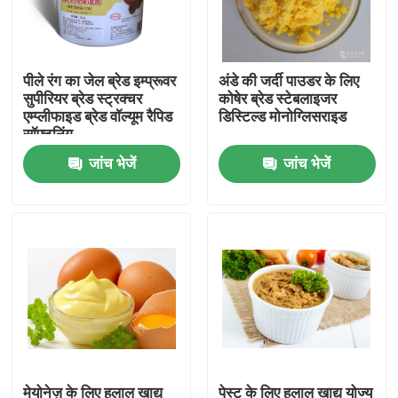
वीआर शो
पीले रंग का जेल ब्रेड इम्प्रूवर
अंडे की जर्दी पाउडर के लिए
सुपीरियर ब्रेड स्ट्रक्चर
कोषेर ब्रेड स्टेबलाइजर
हमारे बारे में
एम्प्लीफाइड ब्रेड वॉल्यूम रैपिड
डिस्टिल्ड मोनोग्लिसराइड
सॉफ्टनिंग
जांच भेजें
जांच भेजें
कारखाना भ्रमण
गुणवत्ता नियंत्रण
संपर्क करें
समाचार
एक उद्धरण का अनुरोध करें
मेयोनेज़ के लिए हलाल खाद्य
पेस्ट के लिए हलाल खाद्य योज्य