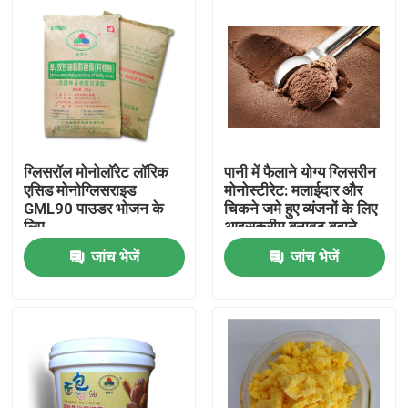
ग्लिसरॉल मोनोलॉरेट लॉरिक
पानी में फैलाने योग्य ग्लिसरीन
एसिड मोनोग्लिसराइड
मोनोस्टीरेट: मलाईदार और
GML90 पाउडर भोजन के
चिकने जमे हुए व्यंजनों के लिए
लिए
आइसक्रीम बनावट बढ़ाने
वाला
जांच भेजें
जांच भेजें
घर
उत्पादों
वीडियो