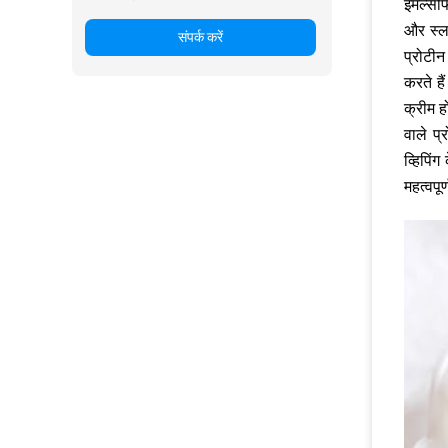
इमल्सी
और स्ल
संपर्क करें
प्रोटी
करते है
क्रीम ह
वाले प्
व्हिपिं
महत्वपू