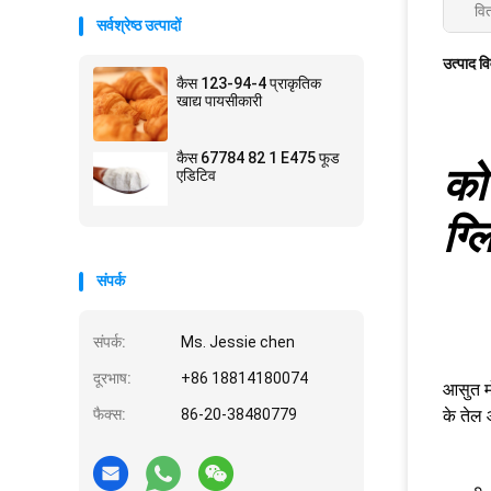
वि
सर्वश्रेष्ठ उत्पादों
उत्पाद व
कैस 123-94-4 प्राकृतिक
खाद्य पायसीकारी
कैस 67784 82 1 E475 फूड
को
एडिटिव
ग्
संपर्क
संपर्क:
Ms. Jessie chen
दूरभाष:
+86 18814180074
आसुत मो
फैक्स:
86-20-38480779
के तेल 