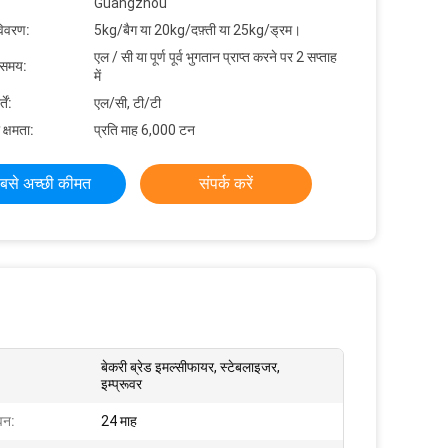
Guangzhou
विवरण:
5kg/बैग या 20kg/दफ़्ती या 25kg/ड्रम।
एल / सी या पूर्ण पूर्व भुगतान प्राप्त करने पर 2 सप्ताह
 समय:
में
ें:
एल/सी, टी/टी
 क्षमता:
प्रति माह 6,000 टन
बसे अच्छी कीमत
संपर्क करें
बेकरी ब्रेड इमल्सीफायर, स्टेबलाइजर,
इम्प्रूवर
वन:
24 माह