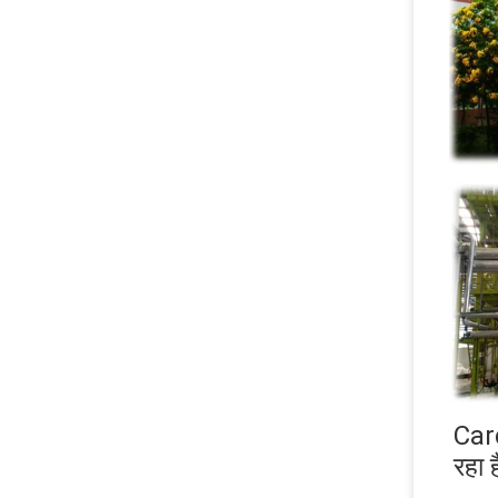
Card
रहा 