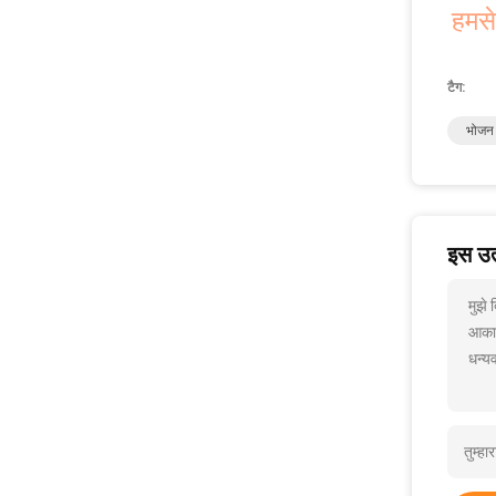
हमसे
टैग:
भोजन 
इस उत्
मुझे
आकार
धन्यव