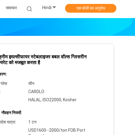
Hindi
समाचार
एक बोली का अनुरोध
ग क्रीम इमल्सीफायर स्टेबलाइजर बबल वॉल्स ग्लिसरीन
ियरेट को मजबूत करता है
िवरण:
 प्लेस:
चीन
:
CARDLO
HALAL, ISO22000, Kosher
 नौवहन नियमों:
देश मात्रा:
1 टन
USD1600--2000/ton FOB Port