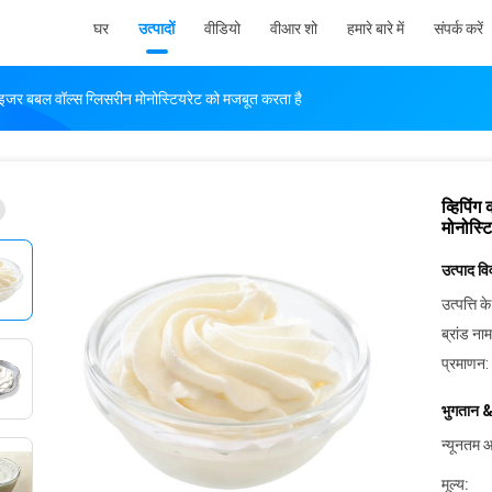
घर
उत्पादों
वीडियो
वीआर शो
हमारे बारे में
संपर्क करें
लाइजर बबल वॉल्स ग्लिसरीन मोनोस्टियरेट को मजबूत करता है
व्हिपिं
मोनोस्ट
उत्पाद व
उत्पत्ति के
ब्रांड नाम
प्रमाणन:
भुगतान &
न्यूनतम आ
मूल्य: