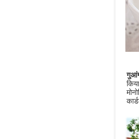
गुआं
किया
मोनो
कार्