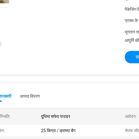
पैकेजिंग 
प्रसव के
भुगतान शर्त
आपूर्ति की
स
जानकारी
उत्पाद विवरण
स्थिति:
दूधिया सफेद पाउडर
आवेदन:
िंग:
25 किग्रा / क्राफ्ट बैग
शेल्फ जी