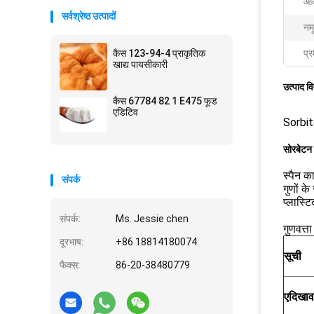
आव
सर्वश्रेष्ठ उत्पादों
नमू
कैस 123-94-4 प्राकृतिक
प्र
खाद्य पायसीकारी
उत्पाद व
कैस 67784 82 1 E475 फूड
एडिटिव
Sorbit
सोरबेटन 
स्पैन क
संपर्क
गुणों क
प्लास्ट
संपर्क:
Ms. Jessie chen
गुणवत्त
दूरभाष:
+86 18814180074
सूची
फैक्स:
86-20-38480779
ए
दिखा