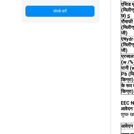
एसिड मू
(मिलीग
संपर्क करें
छ)
≦
रों
माफी 
(मिलीग्
जी)
एच
ydr
(मिलीग्
जी)
प्रज्वल
(w /%
पानी 
Pb (मि
किग्रा
के रूप म
किग्रा
EEC N
आवेदन
शुष्क ख
आवेदन