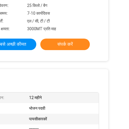
विवरण:
25 किलो / बैग
 समय:
7-10 कार्यदिवस
ें:
एल / सी, टी / टी
 क्षमता:
3000MT प्रति माह
बसे अच्छी कीमत
संपर्क करें
वन:
12 महीने
भोजन पदवी
पायसीकारकों