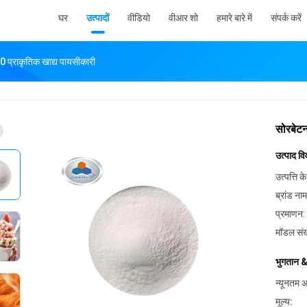
घर
उत्पादों
वीडियो
वीआर शो
हमारे बारे में
संपर्क करें
0 प्राकृतिक खाद्य पायसीकारी
सोरबेटन
उत्पाद व
उत्पत्ति के
ब्रांड नाम
प्रमाणन:
मॉडल संख
भुगतान &
न्यूनतम आ
मूल्य: