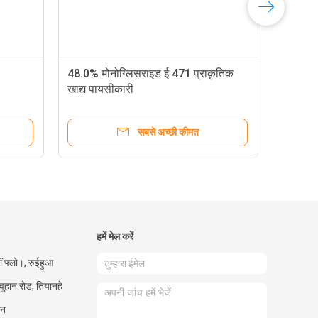
48.0% मोनोग्लिसराइड ई 471 प्राकृतिक
खाद्य पायसीकारी
सबसे अच्छी कीमत
हमें मेल करें
ीं फ्लो।, रुईहुआ
 वुहान रोड, तियानहे
ीन