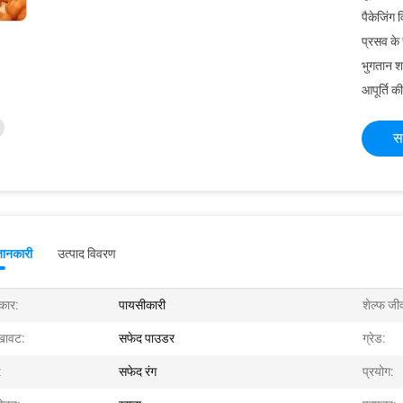
पैकेजिंग 
प्रसव के
भुगतान शर्त
आपूर्ति की
स
जानकारी
उत्पाद विवरण
रकार:
पायसीकारी
शेल्फ जी
खावट:
सफेद पाउडर
ग्रेड:
:
सफेद रंग
प्रयोग: