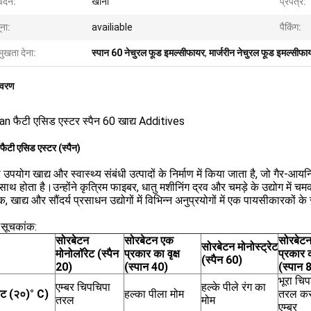
ेदन:
खाना
प्रपत्र:
ना:
availiable
पैकिंग:
मुखता देना:
स्पान 60 नेचुरल फूड इमल्सीफायर
,
मार्जरीन नेचुरल फूड इमल्सीफा
िवरण
an फैटी एसिड एस्टर स्पैन 60 खाद्य Additives
फैटी एसिड एस्टर (स्पैन)
ा उपयोग खाद्य और स्वास्थ्य संबंधी उत्पादों के निर्माण में किया जाता है, जो गैर-आ
े साथ होता है।उन्होंने कृत्रिम फाइबर, धातु मशीनिंग द्रव और चमड़े के उद्योग में
िक, खाद्य और सौंदर्य प्रसाधन उद्योगों में विभिन्न अनुप्रयोगों में एक पायसीकारकों क
ा सूचकांक:
सोरबेटन
सोरबेटन
एक
सोरबेट
सोरबेटन मोनोस्ट्रेट
मोनोलॉरेट (स्पैन
प्रकार का वृक्ष
प्रकार 
(स्पैन 60)
20)
(स्पान 40)
(स्पान 
भूरा चि
एम्बर चिपचिपा
हल्के पीले रंग का
वट
(२०)
° C
)
हल्का पीला मोम
तरल कर
तरल
मोम
एम्बर