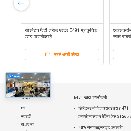
ड
सोरबेटन फैटी एसिड एस्टर E491 प्राकृतिक
आइसक्रीम
खाद्य पायसीकारी
खाद्य पाय
सबसे अच्छी कीमत
के बारे में
E471 खाद्य पायसीकारी
घर
डिस्टिल्ड मोनोग्लाइसराइड्स ई 471
उत्पादों
इमल्सीफायर इन बेकिंग कैस 31566 
वीआर शो
40% मोनोग्लाइसराइड वनस्पति