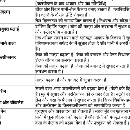
मीर
(जलयोजन के बाद आकार और जैव गतिविधि)।
ठीक और स्थिर पानी-तेल फैलाव बनाए रखता है।प्लास्टिसिट
मक्खन
है।तलने के दौरान छींटे रोकता है।
तेल क्रिस्टल को समायोजित करता है।स्थिरता और कोड़ा त
शॉर्टिंग व्हिपिंग टाइम।फोम की मात्रा और संरचना में सुधा
युक्त मलाई
और कठोर फोम बनाता है।
एक अधिक समान वसा वाले ग्लोब्यूल आकार के वितरण में सु
नाने वाला
परिणामस्वरूप सफेद रंग में सुधार होता है और पानी में अच्छ
है।
केक की मात्रा बढ़ाता है।केक की बनावट और पेस्ट स्थिरता 
ल्सीफायर
शेल्फ जीवन का समर्थन करता है।
केक की मात्रा बढ़ाता है।केक की बनावट में सुधार करता ह
समर्थन करता है।
मात्रा बढ़ाता है और बनावट में सुधार करता है।
डेयरी वसा अगर पायसीकारी को बढ़ावा देता है।मोटी बर्फ क
रीम
है।मुंह में सुधार और प्रतिधारण को आकार देता है।बढ़ती दर
तेल और वसा के फैलाव में सुधार करता है।सिरप चिपचिपा
मण और चॉकलेट
और कन्फ़ेशन के क्रिस्टलीकरण को समायोजित करता है।
 पेय
प्रदूषण और अवसादन को रोकता है।सहज मुंह का एहसास प
य
पानी में घुलनशीलता को बढ़ाता है और दांतों को मजबूत बनात
य
वसा के फैलाव को बढ़ावा देता है और प्रदूषण को रोकता है।