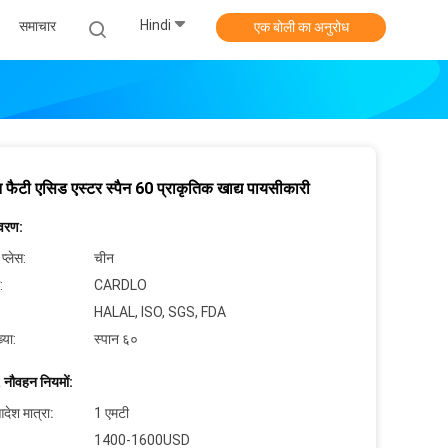
Hindi
समाचार
एक बोली का अनुरोध
 फैटी एसिड एस्टर स्पैन 60 प्राकृतिक खाद्य पायसीकारी
िवरण:
 प्लेस:
चीन
:
CARDLO
HALAL, ISO, SGS, FDA
्या:
स्पान ६०
 नौवहन नियमों:
देश मात्रा:
1 एमटी
1400-1600USD