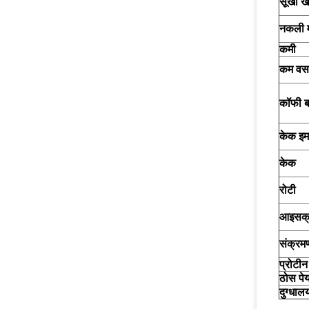
सूखा ख
नकली 
कमी
कम वसा
कॉफी ब
केक इम
केक
रोटी
आइसक्
संक्र
प्रोटीन
ठोस पे
दुग्धाल