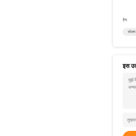
टैग:
भोजन 
इस उत्
मुझे
धन्यव