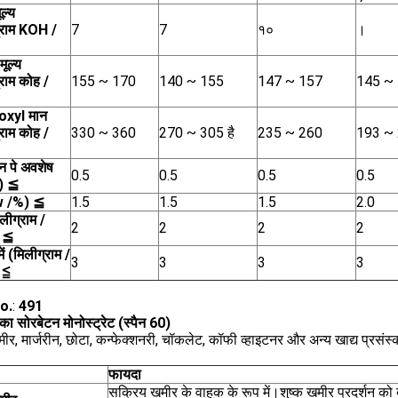
ल्य
्राम KOH /
7
7
१०
।
मूल्य
राम कोह /
155 ~ 170
140 ~ 155
147 ~ 157
145 ~
oxyl मान
राम कोह /
330 ~ 360
270 ~ 305 है
235 ~ 260
193 ~
न पे अवशेष
0.5
0.5
0.5
0.5
)
≦
(w /%)
≦
1.5
1.5
1.5
2.0
लीग्राम /
2
2
2
2
)
≦
ें (मिलीग्राम /
3
3
3
3
)
≦
o.
:
491
का
सोरबेटन मोनोस्ट्रेट (स्पैन 60)
मीर, मार्जरीन, छोटा, कन्फेक्शनरी, चॉकलेट, कॉफी व्हाइटनर और अन्य खाद्य प्रसं
फायदा
सक्रिय खमीर के वाहक के रूप में।शुष्क खमीर प्रदर्शन को बढ