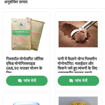
अनुशंसित उत्पाद
ग्लिसरॉल मोनोलॉरेट लॉरिक
पानी में फैलाने योग्य ग्लिसरीन
एसिड मोनोग्लिसराइड
मोनोस्टीरेट: मलाईदार और
GML90 पाउडर भोजन के
चिकने जमे हुए व्यंजनों के लिए
लिए
आइसक्रीम बनावट बढ़ाने
घर
वाला
जांच भेजें
जांच भेजें
उत्पादों
वीडियो