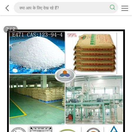
2
/
2