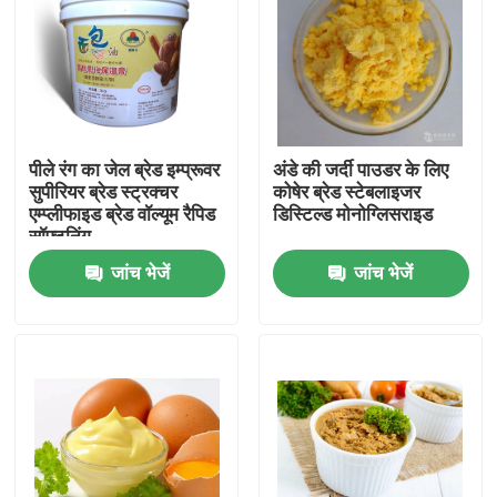
वीआर शो
हमारे बारे में
पीले रंग का जेल ब्रेड इम्प्रूवर
अंडे की जर्दी पाउडर के लिए
सुपीरियर ब्रेड स्ट्रक्चर
कोषेर ब्रेड स्टेबलाइजर
कारखाना भ्रमण
एम्प्लीफाइड ब्रेड वॉल्यूम रैपिड
डिस्टिल्ड मोनोग्लिसराइड
सॉफ्टनिंग
जांच भेजें
जांच भेजें
गुणवत्ता नियंत्रण
संपर्क करें
समाचार
एक उद्धरण का अनुरोध करें