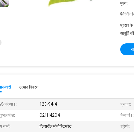
मूल्य:
पैकेजिंग 
प्रसव के
आपूर्ति की
स
जानकारी
उत्पाद विवरण
S संख्या।:
123-94-4
प्रकार:
यूचुअल फंड:
C21H42O4
फेमा नं।:
य नामों:
ग्लिसरॉल मोनोस्टियरेट
श्रेणी: