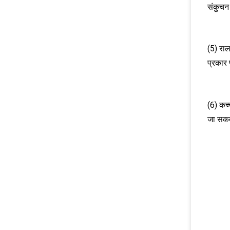
संकुचन
(5) राल
प्रकार 
(6) कच्च
जा सकत