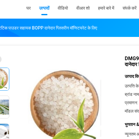
घर
उत्पादों
वीडियो
वीआर शो
हमारे बारे में
संपर्क करें
टेटिक पाउडर सहायक BOPP दानेदार ग्लिसरीन मॉन्स्टियरेट के लिए
DMG95 
दानेदार 
उत्पाद व
उत्पत्ति के
ब्रांड नाम
प्रमाणन:
मॉडल संख
भुगतान &
न्यूनतम आ