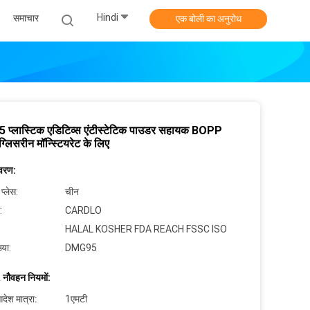
Hindi
समाचार
एक बोली का अनुरोध
प्लास्टिक एडिटिव्स एंटीस्टेटिक पाउडर सहायक BOPP
ग्लिसरीन मॉन्स्टियरेट के लिए
िवरण:
 प्लेस:
चीन
:
CARDLO
HALAL KOSHER FDA REACH FSSC ISO
्या:
DMG95
 नौवहन नियमों:
देश मात्रा:
1एमटी