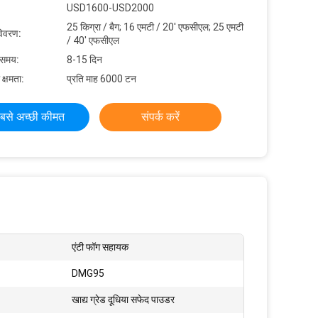
USD1600-USD2000
25 किग्रा / बैग; 16 एमटी / 20' एफसीएल; 25 एमटी
विवरण:
/ 40' एफसीएल
 समय:
8-15 दिन
 क्षमता:
प्रति माह 6000 टन
बसे अच्छी कीमत
संपर्क करें
एंटी फॉग सहायक
DMG95
खाद्य ग्रेड दूधिया सफेद पाउडर