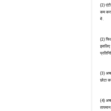
(2) एंट
कम करता
में .
(2) फिल
इसलिए अ
प्रतिन
(3) अच
छोटा कर
(4) अच
तापमान 