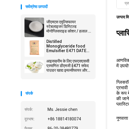
प्र
सर्वश्रेष्ठ उत्पादों
उत्पाद व
जीएमएस एमुल्सिफायर
स्टेबलाइजर डिस्टिल्ड
मोनोग्लिसराइड कोशर / हलाल /
प्ला
एफएसएससी22000 प्रमाणन
Distilled
Monoglyceride food
Emulsifier E471 DATEM
उत्पादन के लिए DMG जीएमएस
आणविक आ
आइसक्रीम के लिए एफएसएससी
में उपय
प्रमाणित डीएमजी ई471 सफेद
पाउडर खाद्य इमल्सीफायर और
स्टेबलाइजर
ग्लिसरॉ
प्रभावी
के रूप 
संपर्क
की जाने
प्लास्ट
संपर्क:
Ms. Jessie chen
गुणवत्त
दूरभाष:
+86 18814180074
फैक्स:
86-20-38480779