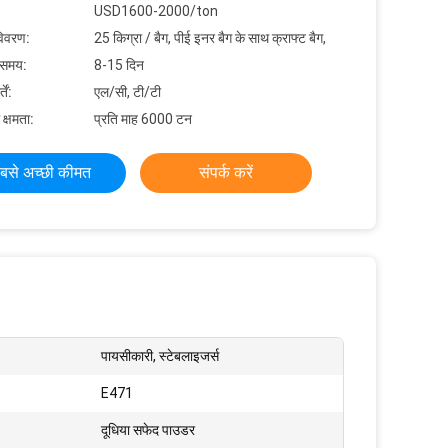
USD1600-2000/ton
विवरण:
25 किग्रा / बैग, पीई इनर बैग के साथ क्राफ्ट बैग,
 समय:
8-15 दिन
ें:
एल/सी, टी/टी
 क्षमता:
प्रति माह 6000 टन
बसे अच्छी कीमत
संपर्क करें
पायसीकारी, स्टेबलाइजर्स
E471
दूधिया सफेद पाउडर