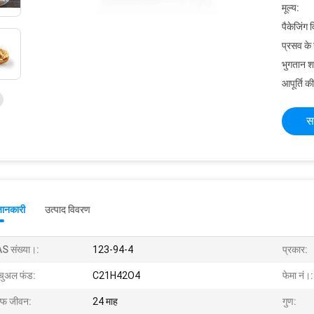
मूल्य:
पैकेजिंग 
प्रसव के
भुगतान शर्त
आपूर्ति की
स
जानकारी
उत्पाद विवरण
S संख्या।:
123-94-4
प्रकार:
यूचुअल फंड:
C21H42O4
फेमा नं।:
ल्फ जीवन:
24 माह
गुण: