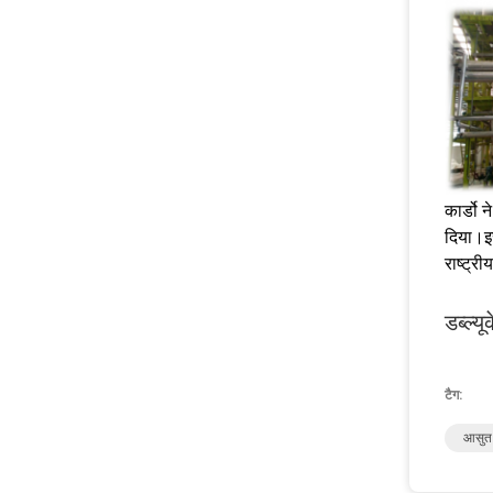
कार्डो
दिया।इ
राष्ट्र
डब्ल्यू
क
टैग:
आसुत