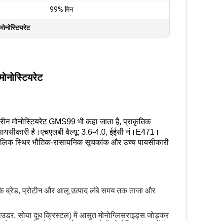
:
99% मिन
 मोनोस्टियरेट
मोनोस्टियरेट
िसरीन मोनोस्टियरेट GMS99 भी कहा जाता है, प्राकृतिक
य पायसीकारी है।एचएलबी वैल्यू: 3.6-4.0, ईईसी नं।E471।
घकालिक स्थिर भौतिक-रासायनिक सूचकांक और उच्च पायसीकारी
ाकि ब्रेड, प्रोटीन और आलू उत्पाद लंबे समय तक ताजा और
पाउडर, सोया दूध क्रिस्टल) में आसुत मोनोग्लिसराइड्स जोड़कर