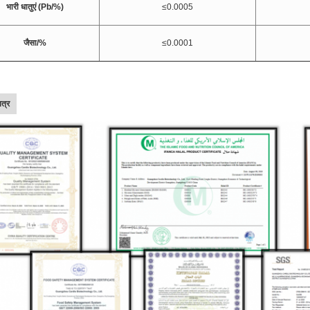
भारी धातुएं (Pb/%)
≤0.0005
जैसा/%
≤0.0001
पत्र