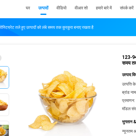
घर
उत्पादों
वीडियो
वीआर शो
हमारे बारे में
संपर्क करें
्टियरेट तले हुए उत्पादों को लंबे समय तक कुरकुरा बनाए रखता है
123-94-
समय तक
उत्पाद व
उत्पत्ति के
ब्रांड नाम
प्रमाणन:
मॉडल संख
भुगतान &
न्यूनतम आ