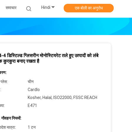
Hindi
समाचार
एक बोली का अनुरोध
4 डिस्टिल्ड ग्लिसरीन मोनोस्टियरेट तले हुए उत्पादों को लंबे
 कुरकुरा बनाए रखता है
िवरण:
 प्लेस:
चीन
:
Cardlo
Kosher, Halal, ISO22000, FSSC REACH
्या:
E471
 नौवहन नियमों:
देश मात्रा:
1 टन