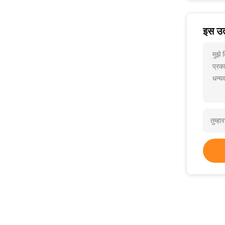
इस उत्
मुझे
प्रक
धन्यव