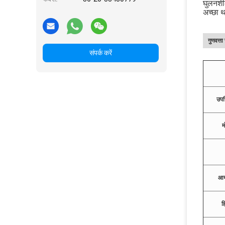
घुलनशील
अच्छा थर
गुणवत्त
संपर्क करें
उपस
म
आय
ह