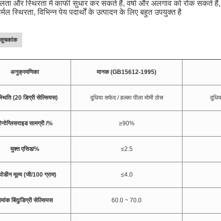
ता और स्थिरता में काफी सुधार कर सकते हैं, वर्षा और अलगाव को रोक सकते हैं, औ
्मल स्थिरता, विभिन्न पेय पदार्थों के उत्पादन के लिए बहुत उपयुक्त है
ा सूचकांक
अनुक्रमणिका
मानक (GB15612-1995)
्थिति (20 डिग्री सेल्सियस)
दूधिया सफेद / हल्का पीला मोमी ठोस
दूधि
ोनोग्लिसराइड सामग्री /%
≥90%
मुक्त एसिड/%
≤2.5
ोडीन मूल्य (जी/100 ग्राम)
≤4.0
िमांक बिंदु/डिग्री सेल्सियस
60.0 ~ 70.0