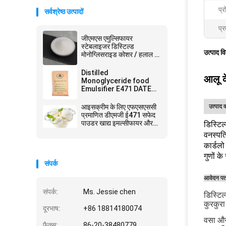
प्
सर्वश्रेष्ठ उत्पादों
प्र
जीएमएस एमुल्सिफायर
स्टेबलाइजर डिस्टिल्ड
उत्पाद व
मोनोग्लिसराइड कोशर / हलाल /
एफएसएससी22000 प्रमाणन
Distilled
आलू क
Monoglyceride food
Emulsifier E471 DATEM
उत्पादन के लिए DMG जीएमएस
आइसक्रीम के लिए एफएसएससी
उत्पाद व
प्रमाणित डीएमजी ई471 सफेद
पाउडर खाद्य इमल्सीफायर और
डिस्टिल
स्टेबलाइजर
वनस्पति
कार्डल
गुणों क
संपर्क
आवेदन पत
संपर्क:
Ms. Jessie chen
डिस्टिल
कुरकुरा
दूरभाष:
+86 18814180074
वसा और 
फैक्स:
86-20-38480779