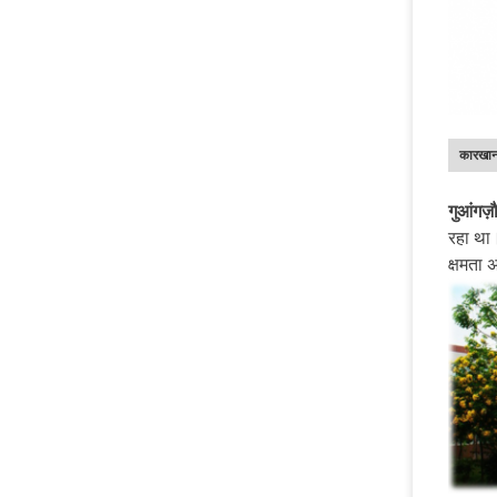
कारखान
गुआंगज़
रहा था।
क्षमता