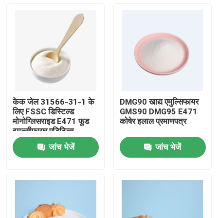
केक जेल 31566-31-1 के
DMG90 खाद्य एमुल्सिफायर
लिए FSSC डिस्टिल्ड
GMS90 DMG95 E471
मोनोग्लिसराइड E471 फूड
कोषेर हलाल प्रमाणपत्र
इमल्सीफायर एडिटिव्स
जांच भेजें
जांच भेजें
घर
उत्पादों
वीडियो