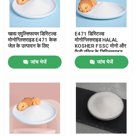
वीआर शो
खाद्य एमुल्सिफायर डिस्टिल्ड
E471 डिस्टिल्ड
हमारे बारे में
मोनोग्लिसराइड E471 केक
मोनोग्लिसराइड HALAL
जेल के उत्पादन के लिए
KOSHER FSSC मोनो और
फैटी एसिड के डिग्लिसराइड
कारखाना भ्रमण
जांच भेजें
जांच भेजें
गुणवत्ता नियंत्रण
संपर्क करें
समाचार
एक उद्धरण का अनुरोध करें