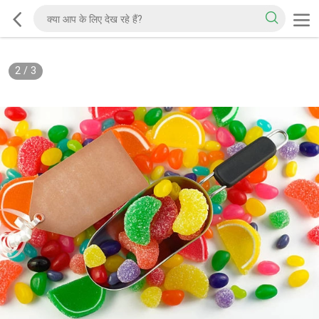
2
/
3