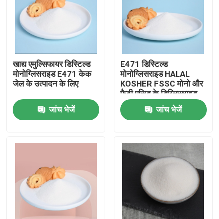
वीआर शो
हमारे बारे में
खाद्य एमुल्सिफायर डिस्टिल्ड
E471 डिस्टिल्ड
मोनोग्लिसराइड E471 केक
मोनोग्लिसराइड HALAL
जेल के उत्पादन के लिए
KOSHER FSSC मोनो और
कारखाना भ्रमण
फैटी एसिड के डिग्लिसराइड
जांच भेजें
जांच भेजें
गुणवत्ता नियंत्रण
संपर्क करें
समाचार
एक उद्धरण का अनुरोध करें