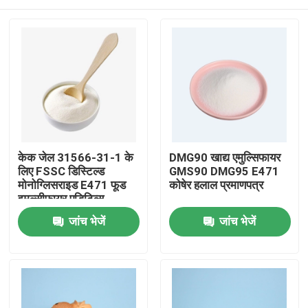
केक जेल 31566-31-1 के
DMG90 खाद्य एमुल्सिफायर
लिए FSSC डिस्टिल्ड
GMS90 DMG95 E471
मोनोग्लिसराइड E471 फूड
कोषेर हलाल प्रमाणपत्र
इमल्सीफायर एडिटिव्स
घर
जांच भेजें
जांच भेजें
उत्पादों
वीडियो