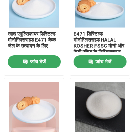
वीआर शो
खाद्य एमुल्सिफायर डिस्टिल्ड
E471 डिस्टिल्ड
हमारे बारे में
मोनोग्लिसराइड E471 केक
मोनोग्लिसराइड HALAL
जेल के उत्पादन के लिए
KOSHER FSSC मोनो और
फैटी एसिड के डिग्लिसराइड
कारखाना भ्रमण
जांच भेजें
जांच भेजें
गुणवत्ता नियंत्रण
संपर्क करें
समाचार
एक उद्धरण का अनुरोध करें