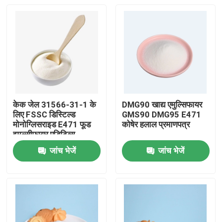
केक जेल 31566-31-1 के
DMG90 खाद्य एमुल्सिफायर
लिए FSSC डिस्टिल्ड
GMS90 DMG95 E471
मोनोग्लिसराइड E471 फूड
कोषेर हलाल प्रमाणपत्र
इमल्सीफायर एडिटिव्स
जांच भेजें
जांच भेजें
घर
उत्पादों
वीडियो