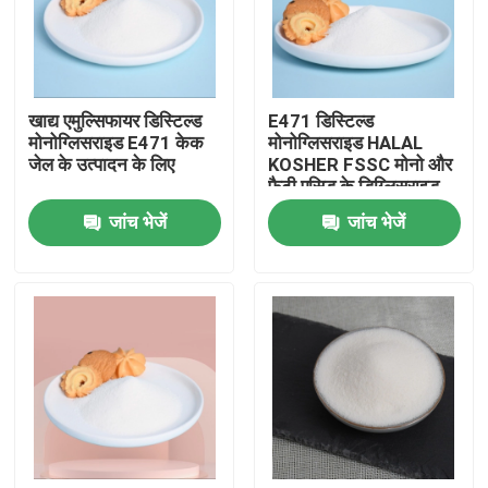
वीआर शो
खाद्य एमुल्सिफायर डिस्टिल्ड
E471 डिस्टिल्ड
हमारे बारे में
मोनोग्लिसराइड E471 केक
मोनोग्लिसराइड HALAL
जेल के उत्पादन के लिए
KOSHER FSSC मोनो और
फैटी एसिड के डिग्लिसराइड
कारखाना भ्रमण
जांच भेजें
जांच भेजें
गुणवत्ता नियंत्रण
संपर्क करें
समाचार
एक उद्धरण का अनुरोध करें