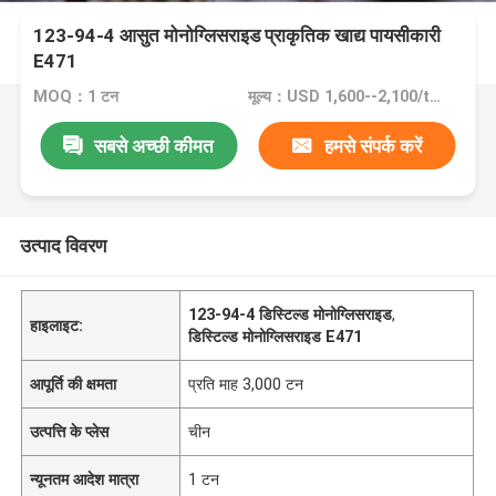
123-94-4 आसुत मोनोग्लिसराइड प्राकृतिक खाद्य पायसीकारी
E471
MOQ：1 टन
मूल्य：USD 1,600--2,100/ton FOB Port Guangzhou/Shenzhen
सबसे अच्छी कीमत
हमसे संपर्क करें
उत्पाद विवरण
123-94-4 डिस्टिल्ड मोनोग्लिसराइड
,
हाइलाइट:
डिस्टिल्ड मोनोग्लिसराइड E471
आपूर्ति की क्षमता
प्रति माह 3,000 टन
उत्पत्ति के प्लेस
चीन
न्यूनतम आदेश मात्रा
1 टन