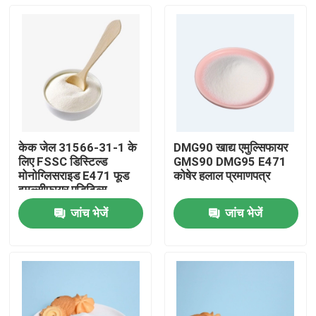
केक जेल 31566-31-1 के
DMG90 खाद्य एमुल्सिफायर
लिए FSSC डिस्टिल्ड
GMS90 DMG95 E471
मोनोग्लिसराइड E471 फूड
कोषेर हलाल प्रमाणपत्र
इमल्सीफायर एडिटिव्स
जांच भेजें
जांच भेजें
घर
उत्पादों
वीडियो