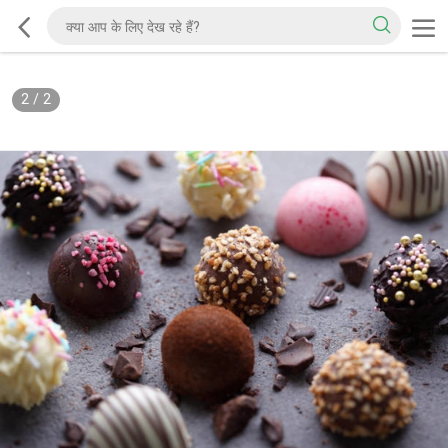
2
/
2