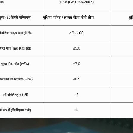
िका
मानक (GB1986-2007)
दूधिया सफेद / हल्का पीला मोमी ठोस
दू
सूरत (20
डिग्री सेल्सियस)
40 ~ 60
ोनोग्लिसराइड सामग्री /%
अम्ल मान (mg KOH/g)
≤5.0
मुक्त ग्लिसरॉल (w/%)
≤7.0
्रज्वलन पर अवशेष (w/%)
≤0.5
पीबी (मिलीग्राम / जी)
≤2
के रूप में (मिलीग्राम / जी)
≤2