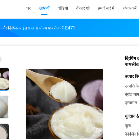
घर
उत्पादों
वीडियो
वीआर शो
हमारे बारे में
संपर्क करें
नो और डिग्लिसराइड्स खाद्य योज्य पायसीकारी E471
व्हिपिं
पायसीक
उत्पाद व
उत्पत्ति के
ब्रांड नाम
प्रमाणन:
भुगतान &
मूल्य:
पैकेजिंग 