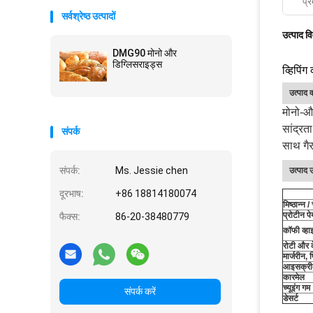
प्र
सर्वश्रेष्ठ उत्पादों
उत्पाद व
DMG90 मोनो और
डिग्लिसराइड्स
व्हिपि
उत्पाद व
मोनो-और
सांद्रत
संपर्क
साथ गैर
संपर्क:
Ms. Jessie chen
उत्पाद 
दूरभाष:
+86 18814180074
मिष्ठान्न 
प्रोटीन पे
फैक्स:
86-20-38480779
कॉफी व्ह
रोटी और 
मार्जरीन, 
आइसक्री
कारमेल
च्यूइंग गम
संपर्क करें
डेसर्ट