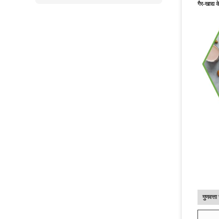
गैर-खाद्य 
गुणवत्त