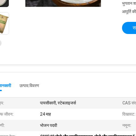
भुगतान शर्त
आपूर्ति की
स
जानकारी
उत्पाद विवरण
इप:
पायसीकारी, स्टेबलाइजर्स
CAS संख
ल्फ जीवन:
24 माह
दिखावट:
ेणी:
भोजन पदवी
नमूना: