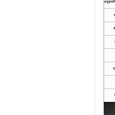
अनुक्रमण
म
प