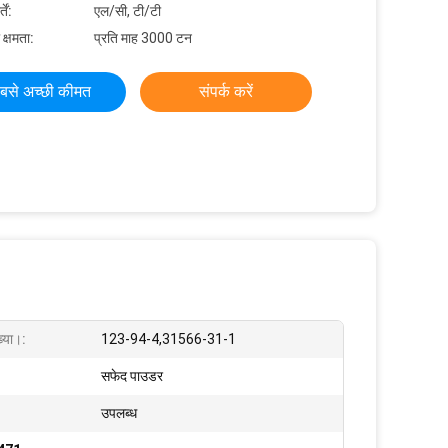
ें:
एल/सी, टी/टी
 क्षमता:
प्रति माह 3000 टन
बसे अच्छी कीमत
संपर्क करें
्या।:
123-94-4,31566-31-1
सफेद पाउडर
उपलब्ध