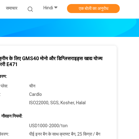
Hindi
समाचार
एक बोली का अनुरोध
ग क्रीम के लिए GMS40 मोनो और डिग्लिसराइड्स खाद्य योज्य
ारी E471
िवरण:
 प्लेस:
चीन
:
Cardlo
ISO22000, SGS, Kosher, Halal
 नौवहन नियमों:
USD1000-2000/ton
विवरण:
पीई इनर बैग के साथ क्राफ्ट बैग, 25 किग्रा / बैग