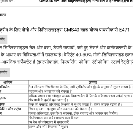
मुखता देना:
GMS40 मोनो और डाइग्लिसराइड्स
,
मोनो और डाइग्लिसराइड्स 
िवरण
ंग क्रीम के लिए मोनो और डिग्लिसराइड्स GMS40 खाद्य योज्य पायसीकारी E471
र्णन
 डिग्लिसराइड्स तेल और वसा, डेयरी उत्पादों, जमे हुए डेसर्ट और कन्फेक्शनरी के ल
ा के आधार पर विविधताओं में उपलब्ध है।वेरिएंट 40-60% मोनो-डिग्लिसराइड एकाग
-आयनिक सर्फेक्टेंट हैं (इमल्सीफाइंग, डिस्पर्सिंग, फोमिंग, एंटीफोमिंग, स्टार्च र
उपयोग
आवेदन
फ़ायदा
/ चॉकलेट
तेल और वसा स्थिरीकरण के लिए, नमी प्रतिरोध और मुंह के अनुभव में सुधार करता है।
य
प्रदूषण और अवसादन को रोकता है।
अधिक समान वसा ग्लोब्यूल आकार वितरण देता है जिसके परिणामस्वरूप सफेदी प्रभाव मे
ाइटनर
और पानी के कुएं में घुल जाता है।
केक
केक की बनावट और पेस्ट स्थिरता में सुधार करता है।शेल्फ लाइफ बढ़ाता है।
फिलिंग और स्प्रेड
स्थिर इमल्शन, प्रदूषण और अवसादन को रोकता है।
म
पायस अस्थिरता, एक स्थिर संरचना, ठीक बनावट और आकार का निर्माण।
चिपचिपाहट कम करें।समरूप वसा वितरण
गम बेस की कोमलता में सुधार करें
वातन और फोम स्थिरता में सुधार