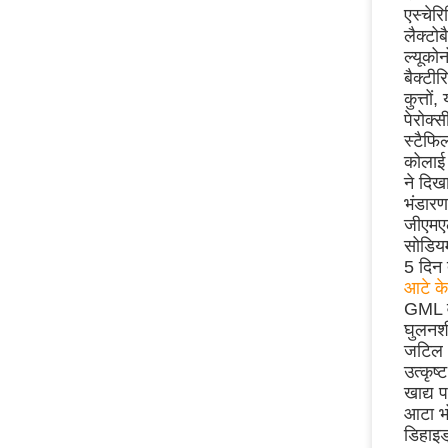
एस्चेर
लैक्टो
ल्यूको
बैक्टी
कुत्तो
पेरोक्
स्टैफि
कोलाई 
ने दिख
भंडारण
जीएमएल
सोडियम
5 दिन
आटे के 
GML वस
घुलनशी
जटिल भ
उत्कृष
खाद्य प
आटा भ
डिहाइड