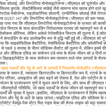
िचिया कोलाई, और लिस्टेरिया मोनोसाइटोजेन्स।जीएमएल को यूजेनॉल और 
बैसिलस कुराके, लैक्टोबैसिलस साकेई जैसे सामान्य मांस खराब होने वाले सूक्
नोस्टोक मेसोजेन्स, राइज़ोक्टोनिया सोलानी, एस्चेरिचिया कोलाई जैसे रोगज
रिया 0157: H7 और लिस्टेरिया मोनोसाइटोजेन्स।जीएमएल को कम नमक, वा
ं, यह पाया गया कि जीएमएल लिस्टेरिया मोनोसाइटोजेन्स के प्रसार को क
सीडेज सिस्टम के साथ कंपाउंडिंग निरोधात्मक प्रभाव को महत्वपूर्ण रूप से 
लोकोकस ऑरियस, लेकिन अकेले पेरोक्सीडेज सिस्टम की तुलना में, ई कोल
में कंपाउंडिंग के बाद उल्लेखनीय रूप से वृद्धि नहीं हुई थी।जीएमएल को भुन
ाया कि साइकोफिलिक बैक्टीरिया, मेसोफिलिक बैक्टीरिया और कॉलोनियों क
 से पहले 3 सप्ताह के भीतर सोडियम लैक्टेट की तुलना में, लेकिन इसमें 
 और लैक्टिक एसिड का संयोजन ठंडे मांस के शेल्फ जीवन को 9 दिनों 
 डिहाइड्रोसेटेट के साथ संयोजन कम तापमान वाले मांस उत्पादों के शेल्
 तक।
खाद्य पदार्थों और गेहूं के आटे के उत्पादों में ग्लिसरॉय मोनोलॉरेट (जीएम
ा के समान है, ज्यादातर क्रिस्टलीय या क्रिस्टलीय रूप में, स्टार्च के 
ल परिसर, अमाइलोज की उम्र बढ़ने को रोकता है, तेल और प्रोटीन के सा
ोजन के प्रसंस्करण गुणों में सुधार करने के लिए, और साथ ही जीएमएल क
्ट जीवाणुरोधी गतिविधि, जो खाद्य पदार्थों के शेल्फ जीवन को महत्वपूर्ण रू
दार्थों की सुरक्षा में सुधार।इसलिए, जीएमएल के प्रसंस्करण में विशेष महत्व
ोजन और गेहूं के आटे के खाद्य उत्पाद।साइट्रिक एसिड और सोडियम 
्रोसेटेट वैक्यूम-पैक वॉटर मिल राइस केक की शेल्फ लाइफ को बढ़ा सकता 