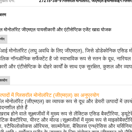
मुखता देना:
27215-38-9 ग्लिसरॉल मोनोलॉरेट
,
जीएमएल इमल्सीफाइंग ग्लिसर
िवरण
ॉल मोनोलॉरेट जीएमएल पायसीकारी और एंटीसेप्टिक एजेंट खाद्य योजक
र्णन
ॉआई मोनोलॉरेट (लघु अवधि के लिए जीएमएल), जिसे डोडेकोनिक एसिड मोनो
लिक नॉनऑनिक सर्फेक्टेंट है जो स्वाभाविक रूप से स्तन के दूध, नारियल 
ारी और एंटीसेप्टिक के दोहरे कार्यों के साथ एक सुरक्षित, कुशल और व्यापक
उपयोग
उत्पादों में ग्लिसरॉल मोनोलॉरेट (जीएमएल) का अनुप्रयोग
ॉल मोनोलॉरेट (जीएमएल) का व्यापक रूप से दूध और डेयरी उत्पादों में उप
ेदनशील होते हैं
ाब होने वाले सूक्ष्मजीवों में मुख्य रूप से लैक्टिक एसिड बैक्टीरिया, ड्यूटेर
टिक बैक्टीरिया, यीस्ट और मोल्ड।सूक्ष्मजीवों में मुख्य रूप से माइकोबैक्ट
ला, स्टैफिलोकोकस ऑरियस, साल्मोनेला, बैसिलस एन्थ्रेसिस और यर्सिनि