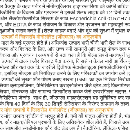
चिनी आदि। पार्मेसन पनीर के उपचार के लिए संसेचन द्वारा जीएमएल को ल
 वैक्यूम के तहत पनीर में मोनोन्यूक्लियर हाइपरप्लासिया को काफी बाधि
बैक्टीरिया के विकास और प्रजनन ने इसकी शेल्फ लाइफ को 12 दिनों तक
 और लैक्टोपरोक्सीडेज सिस्टम के साथ Escherichia coli 0157:H
, और EDTA के साथ संयोजन के विकास और प्रजनन को महत्वपूर्ण रूप
 सूक्ष्मजीव खराब करते हैं।शेल्फ लाइफ बढ़ाएं और दूध की सुरक्षा में सुधार क
ए उत्पादों में ग्लिसरॉय मोनोलॉरेट (जीएमएल) का अनुप्रयोग
ए माल के कई प्रकार होते हैं।अधिकांश उत्पाद भारी चीनी भारी तेल के सा
रण और गिरावट के लिए, और उच्च नमी सामग्री और समृद्ध पोषक तत्व प्रा
विकास और प्रजनन।अध्ययनों से पता चला है कि मोल्ड सबसे महत्वपूर्ण सूक्
ए उत्पादों में ढालना और गिरावट पैदा करना, जिससे न केवल भारी आर्थिक
मोल्ड और यहां तक ​​कि जहरीले द्वितीयक मेटाबोलाइट्स (मायकोटॉक्सिन) भ
थ्य, इसलिए मोल्ड्स को नियंत्रित करने के लिए परिरक्षकों का उपयोग करें।वृ
ए उत्पादों की सुरक्षा और पोषण बनाए रखना।GML का एक निश्चित निरोधात
लियम क्राइसोजेनम, पेनिसिलियम क्राइसोजेनम जैसे ब्रेड-डाई फिलामें
लियम, मोनस्कस और सामान्य फिलामेंटस कवक जैसे एस्परगिलस नाइगर, प
िसिलियम जेन्सेई।साथ ही, जीएमएल माइक्रोएल्शन यह सुनिश्चित कर सकत
 के बिना 40 दिनों के लिए 30 डिग्री सेल्सियस के निरंतर तापमान के तहत
र मांस उत्पादों में ग्लिसरॉल मोनोलॉरेट (जीएमएल) का अनुप्रयोग
 मांस उत्पाद प्रोटीन से भरपूर होते हैं, नमी की मात्रा अधिक होती है, भंडा
रण, और माइक्रोबियल प्रभावों के लिए अतिसंवेदनशील होते हैं, जिससे उत्
 सूक्ष्मजीव स्यूडोमोनास और हॉट डेड लूप हैं।बैक्टीरिया, लैक्टिक एसिड ब