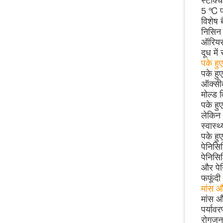
स्टेक्
5 ℃ पर
विशेष 
निसिन
ऑरियस
दूध में
पके हु
पके हु
ऑक्सीक
मोल्ड 
पके हु
लेकिन 
स्वास्
पके हु
पेनिसि
पेनिसि
और पेन
फफूंदी
मांस औ
मांस और
पर्याव
रोगजनक