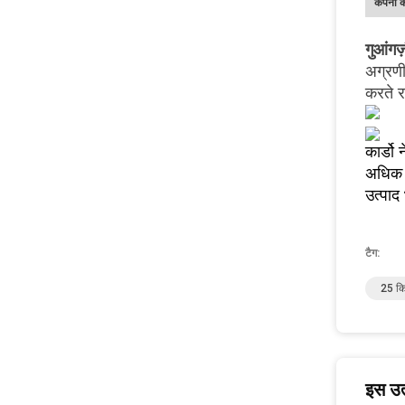
कंपनी 
गुआंगज
अग्रणी
करते र
कार्डो
अधिक 
उत्पाद
टैग:
25 किग
इस उत्