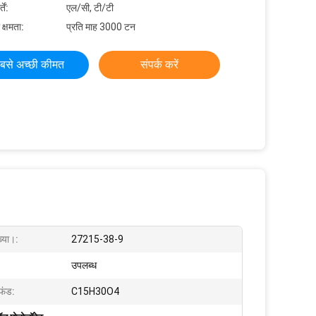
ें:
एल/सी, टी/टी
 क्षमता:
प्रति माह 3000 टन
बसे अच्छी कीमत
संपर्क करें
्या।:
27215-38-9
उपलब्ध
 फंड:
C15H30O4