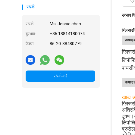
प्र
संपर्क
उत्पाद व
संपर्क:
Ms. Jessie chen
ग्लिसर
दूरभाष:
+86 18814180074
उत्पाद व
फैक्स:
86-20-38480779
ग्लिसर
लिपोफि
पायसीक
संपर्क करें
उत्पाद 
खाद्य 
ग्लिसर
अतिसंव
दूषण।खर
लिपोलि
ब्रुसे