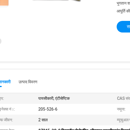
भुगतान शर्त
आपूर्ति की
स
जानकारी
उत्पाद विवरण
इप:
पायसीकारी, एंटीसेप्टिक
CAS संख
नेक्स नं।:
205-526-6
नमूना:
ल्फ जीवन:
2 साल
म्यूचुअल