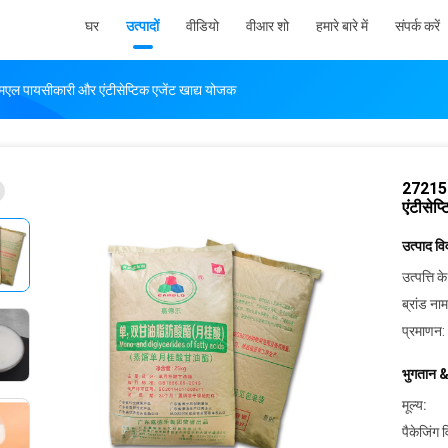
घर
उत्पादों
वीडियो
वीआर शो
हमारे बारे में
संपर्क करें
ल पायसीकारी और एंटीसेप्टिक एजेंट खाद्य योजक
27215-
एंटीसेप्
उत्पाद व
उत्पत्ति के
ब्रांड नाम
प्रमाणन:
भुगतान &
मूल्य:
पैकेजिंग 