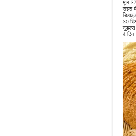
मूल 37
राइस 
डिहाइड
30 डिग
नूडल्स
4 दिन