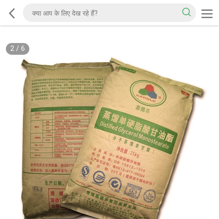
2
/
6