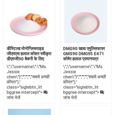
डीस्टिल्ड मोनोग्लिसराइड
DMG90 खाद्य एमुल्सिफायर
जीएमएस हलाल कोशर स्वीकृत
GMS90 DMG95 E471
डीएमजी90 बेकरी के लिए
कोषेर हलाल प्रमाणपत्र
\",\"username\":\"Ms.
\",\"username\":\"Ms.
Jessie
Jessie
chen\"}","","","","सबसे अच्छी
chen\"}","","","","सबसे अच्छी
घर
कीमत");'
कीमत");'
class="siglebtn_lit
class="siglebtn_lit
bggree intercept">
bggree intercept">
उत्पादों
जांच भेजें
जांच भेजें
वीडियो