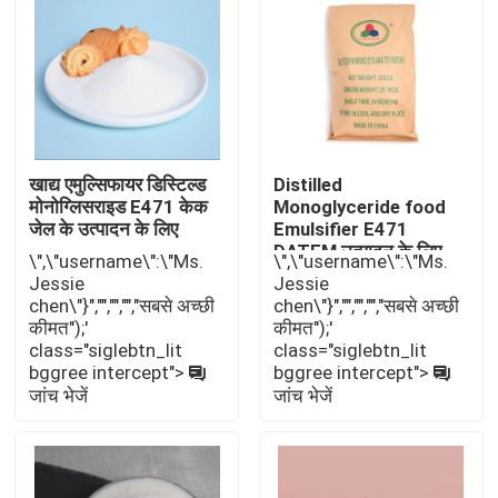
वीआर शो
हमारे बारे में
खाद्य एमुल्सिफायर डिस्टिल्ड
Distilled
कारखाना भ्रमण
मोनोग्लिसराइड E471 केक
Monoglyceride food
जेल के उत्पादन के लिए
Emulsifier E471
DATEM उत्पादन के लिए
\",\"username\":\"Ms.
\",\"username\":\"Ms.
DMG जीएमएस
गुणवत्ता नियंत्रण
Jessie
Jessie
chen\"}","","","","सबसे अच्छी
chen\"}","","","","सबसे अच्छी
कीमत");'
कीमत");'
संपर्क करें
class="siglebtn_lit
class="siglebtn_lit
bggree intercept">
bggree intercept">
जांच भेजें
जांच भेजें
समाचार
एक उद्धरण का अनुरोध करें