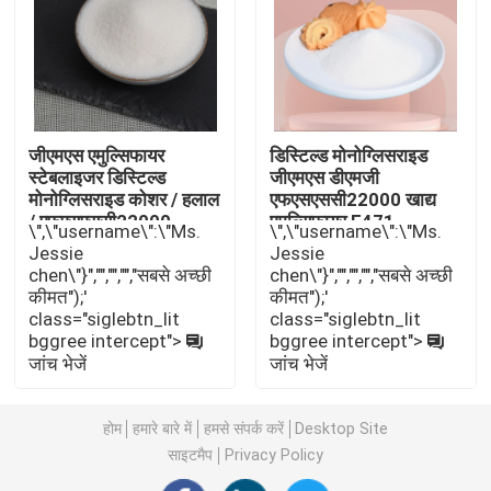
E471 खाद्य पायसीकारी
खाद्य ग्रेड पायसीकारी
जीएमएस एमुल्सिफायर
डिस्टिल्ड मोनोग्लिसराइड
स्टेबलाइजर डिस्टिल्ड
जीएमएस डीएमजी
प्राकृतिक खाद्य पायसीकारी
मोनोग्लिसराइड कोशर / हलाल
एफएसएससी22000 खाद्य
/ एफएसएससी22000
एमुल्सिफायर E471
\",\"username\":\"Ms.
\",\"username\":\"Ms.
प्रमाणन
Jessie
Jessie
डिस्टिल्ड मोनोग्लिसराइड
chen\"}","","","","सबसे अच्छी
chen\"}","","","","सबसे अच्छी
कीमत");'
कीमत");'
class="siglebtn_lit
class="siglebtn_lit
मोनो और डाइग्लिसराइड्स
bggree intercept">
bggree intercept">
जांच भेजें
जांच भेजें
ग्लिसरॉल मोनोस्टियरेट
होम
हमारे बारे में
हमसे संपर्क करें
Desktop Site
साइटमैप
Privacy Policy
केक इम्प्रूव इमल्सीफायर