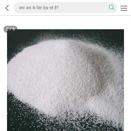
2
/
6