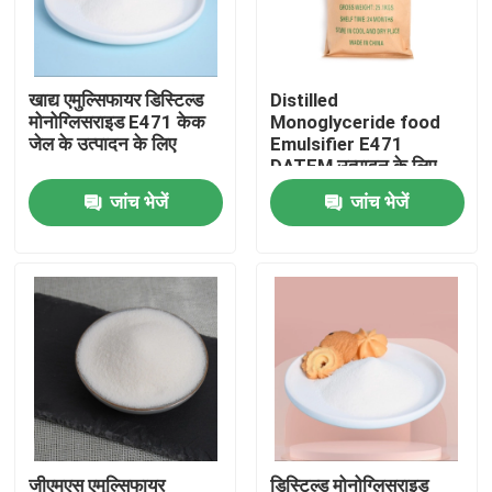
वीआर शो
खाद्य एमुल्सिफायर डिस्टिल्ड
Distilled
मोनोग्लिसराइड E471 केक
Monoglyceride food
हमारे बारे में
जेल के उत्पादन के लिए
Emulsifier E471
DATEM उत्पादन के लिए
DMG जीएमएस
जांच भेजें
जांच भेजें
कारखाना भ्रमण
गुणवत्ता नियंत्रण
संपर्क करें
समाचार
एक उद्धरण का अनुरोध करें
जीएमएस एमुल्सिफायर
डिस्टिल्ड मोनोग्लिसराइड