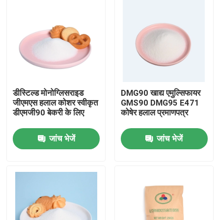
डीस्टिल्ड मोनोग्लिसराइड
DMG90 खाद्य एमुल्सिफायर
जीएमएस हलाल कोशर स्वीकृत
GMS90 DMG95 E471
डीएमजी90 बेकरी के लिए
कोषेर हलाल प्रमाणपत्र
जांच भेजें
जांच भेजें
घर
उत्पादों
वीडियो