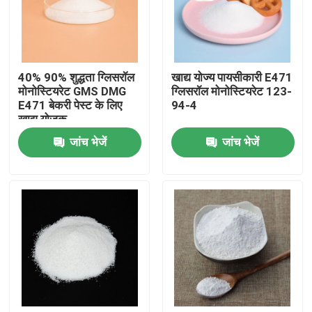
वीआर शो
40% 90% शुद्धता ग्लिसरॉल
खाद्य योज्य पायसीकारी E471
हमारे बारे में
मोनोस्टियरेट GMS DMG
ग्लिसरॉल मोनोस्टियरेट 123-
E471 बेकरी पेस्ट के लिए
94-4
खाद्य योजक
कारखाना भ्रमण
जांच भेजें
जांच भेजें
गुणवत्ता नियंत्रण
संपर्क करें
समाचार
एक उद्धरण का अनुरोध करें