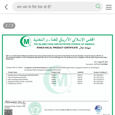
2
/
3