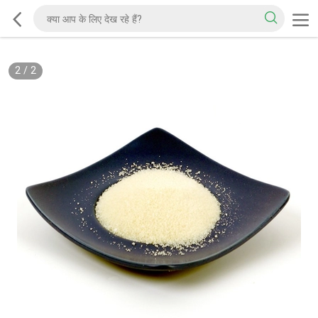
2
/
2