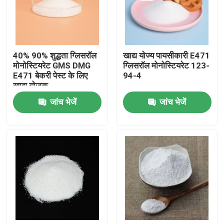
वीआर शो
40% 90% शुद्धता ग्लिसरॉल
खाद्य योज्य पायसीकारी E471
हमारे बारे में
मोनोस्टियरेट GMS DMG
ग्लिसरॉल मोनोस्टियरेट 123-
E471 बेकरी पेस्ट के लिए
94-4
खाद्य योजक
कारखाना भ्रमण
जांच भेजें
जांच भेजें
गुणवत्ता नियंत्रण
संपर्क करें
समाचार
एक उद्धरण का अनुरोध करें